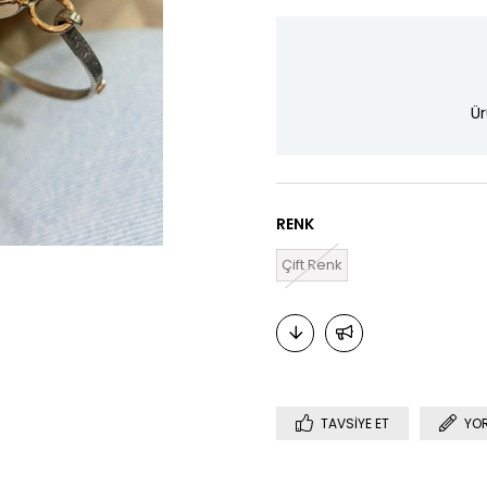
Ür
RENK
Çift Renk
TAVSIYE ET
YO