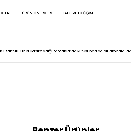
KLERI
ÜRÜN ÖNERILERI
İADE VE DEĞIŞIM
n uzak tutulup kullanılmadığı zamanlarda kutusunda ve bir ambalaj da
Benzer Ürünler