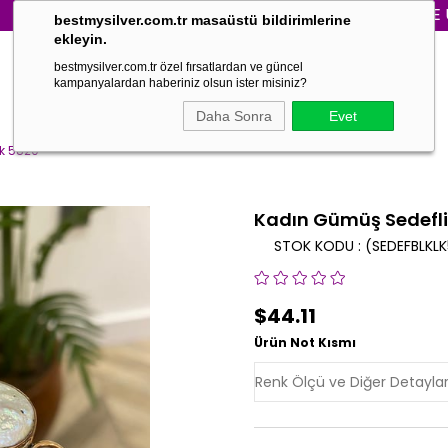
3000₺ VE ÜZERİ 
bestmysilver.com.tr masaüstü bildirimlerine
ekleyin.
bestmysilver.com.tr özel fırsatlardan ve güncel
kampanyalardan haberiniz olsun ister misiniz?
Daha Sonra
Evet
ik 5820
Kadın Gümüş Sedefli 
STOK KODU
(SEDEFBLKL
$44.11
Ürün Not Kısmı