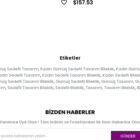
$157.53
Etiketler
üş Sedefli Tasarım
Kadın Gümüş Sedefli Tasarım Bileklik
Kadın Gümüş 
,
,
adın Sedefli Tasarım
Kadın Sedefli Tasarım Bileklik
Kadın Sedefli Bilekl
,
,
üş Sedefli Tasarım Bileklik
Gümüş Sedefli Bileklik
Gümüş Tasarım
Gü
,
,
,
rım
Sedefli Tasarım Bileklik
Sedefli Bileklik
Tasarım
Tasarım Bileklik
B
,
,
,
,
,
BIZDEN HABERLER
ltenimize Üye Olun ! Tüm İndirim ve Fırsatlardan İlk Sizin Haberiniz Olsu
GÖNDER