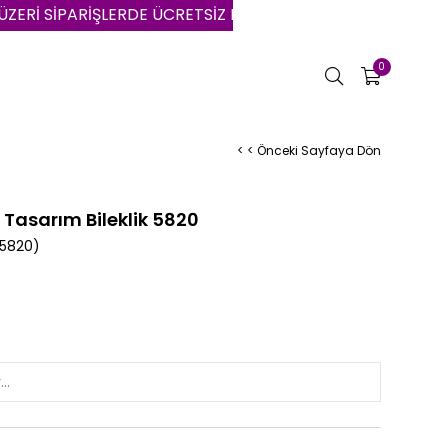
SİPARİŞLERDE ÜCRETSİZ KARGO | VADE FARKSIZ 3 AYA VAR
0
< < Önceki Sayfaya Dön
Tasarım Bileklik 5820
K5820)