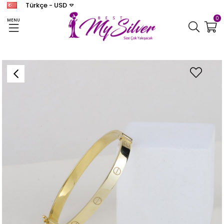
Türkçe - USD
0
MENU
Anasayfa
BİLEKLİK
Kadın Gümüş Tasarım Bileklik Gold Kaplama