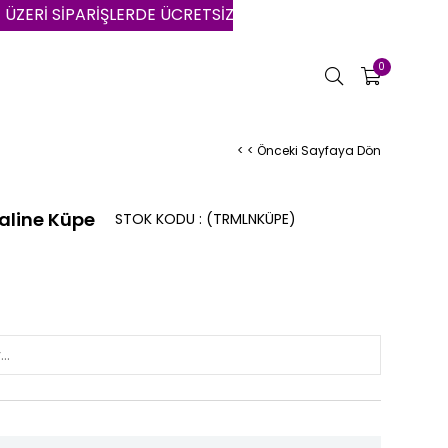
SİPARİŞLERDE ÜCRETSİZ KARGO | VADE FARKSIZ 3 AYA VAR
0
< < Önceki Sayfaya Dön
line Küpe
STOK KODU
(TRMLNKÜPE)