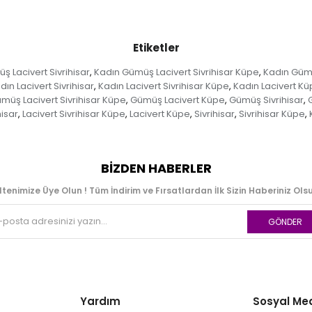
Etiketler
 Lacivert Sivrihisar
Kadın Gümüş Lacivert Sivrihisar Küpe
Kadın Güm
,
,
dın Lacivert Sivrihisar
Kadın Lacivert Sivrihisar Küpe
Kadın Lacivert K
,
,
müş Lacivert Sivrihisar Küpe
Gümüş Lacivert Küpe
Gümüş Sivrihisar
,
,
,
hisar
Lacivert Sivrihisar Küpe
Lacivert Küpe
Sivrihisar
Sivrihisar Küpe
,
,
,
,
,
BIZDEN HABERLER
ltenimize Üye Olun ! Tüm İndirim ve Fırsatlardan İlk Sizin Haberiniz Olsu
GÖNDER
Yardım
Sosyal Me