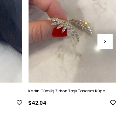
Kadın Gümüş Zirkon Taşlı Tasarım Küpe
Kadın 
$42.04
$24.