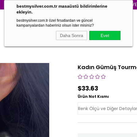
3000₺ VE ÜZERİ 
bestmysilver.com.tr masaüstü bildirimlerine
ekleyin.
bestmysilver.com.tr özel fırsatlardan ve güncel
kampanyalardan haberiniz olsun ister misiniz?
Daha Sonra
Evet
Kadın Gümüş Tourma
$33.63
Ürün Not Kısmı