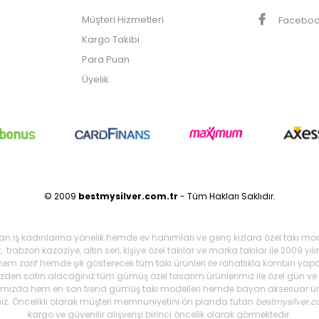
Müşteri Hizmetleri
Facebo
Kargo Takibi
Para Puan
Üyelik
© 2009
bestmysilver.com.tr
- Tüm Hakları Saklıdır.
şan iş kadınlarına yönelik hemde ev hanımları ve genç kızlara özel takı mo
 trabzon kazaziye, altın seri, kişiye özel takılar ve marka takılar ile 2009 
 hem zarif hemde şık gösterecek tüm takı ürünleri ile rahatlıkla kombin yapa
mizden satın alacağınız tüm gümüş özel tasarım ürünlerimiz ile özel gün ve g
arımızda hem en son trend gümüş takı modelleri hemde bayan aksesuar ürünl
iniz. Öncelikli olarak müşteri memnuniyetini ön planda tutan
bestmysilver.c
kargo ve güvenilir alışverişi birinci öncelik olarak görmektedir.