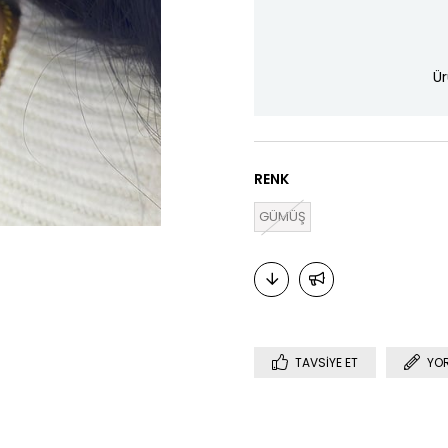
Ür
RENK
GÜMÜŞ
TAVSIYE ET
YO