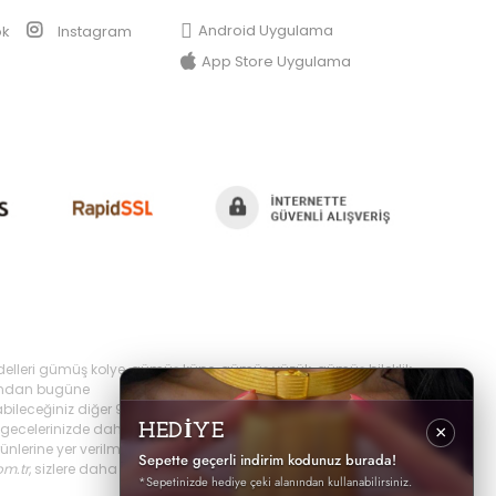
Android Uygulama
ok
Instagram
App Store Uygulama
delleri gümüş kolye, gümüş küpe, gümüş yüzük, gümüş bileklik,
yılından bugüne
bileceğiniz diğer 925 ayar takı ürünlerini
ecelerinizde daha şık olabilir,
HEDİYE
×
erine yer verilmektedir, ayrıca sürekli yenilenen
Sepette geçerli indirim kodunuz burada!
om.tr
, sizlere daha iyi hizmet sunabilmek adına hızlı
*Sepetinizde hediye çeki alanından kullanabilirsiniz.