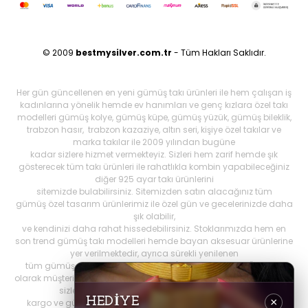
© 2009
bestmysilver.com.tr
- Tüm Hakları Saklıdır.
Her gün güncellenen en yeni gümüş takı ürünleri ile hem çalışan iş
kadınlarına yönelik hemde ev hanımları ve genç kızlara özel takı
modelleri gümüş kolye, gümüş küpe, gümüş yüzük, gümüş bileklik,
trabzon hasır, trabzon kazaziye, altın seri, kişiye özel takılar ve
marka takılar ile 2009 yılından bugüne
kadar sizlere hizmet vermekteyiz. Sizleri hem zarif hemde şık
gösterecek tüm takı ürünleri ile rahatlıkla kombin yapabileceğiniz
diğer 925 ayar takı ürünlerini
sitemizde bulabilirsiniz. Sitemizden satın alacağınız tüm
gümüş özel tasarım ürünlerimiz ile özel gün ve gecelerinizde daha
şık olabilir,
ve kendinizi daha rahat hissedebilirsiniz. Stoklarımızda hem en
son trend gümüş takı modelleri hemde bayan aksesuar ürünlerine
yer verilmektedir, ayrıca sürekli yenilenen
tüm gümüş ürünlerini Best My Silrver'da bulabilirsiniz. Öncelikli
olarak müşteri memnuniyetini ön planda tutan
bestmysilver.com.tr
,
sizlere daha iyi hizmet sunabilmek adına hızlı
HEDİYE
×
kargo ve güvenilir alışverişi birinci öncelik olarak görmektedir.