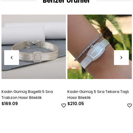
Benzer Ürünler
Bagetli 5 Sıra
Kadın Gümüş 5 Sıra Teksıra Taşlı
Kadın Gümüş Ha
 Bileklik
Hasır Bileklik
$210.05
$144.93