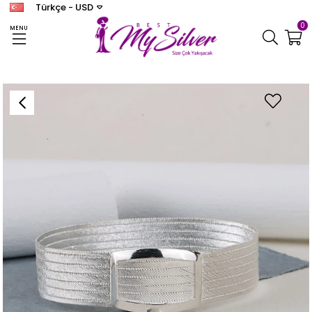
Türkçe - USD
0
MENU
Anasayfa
TRABZON HASIR
Kadın Gümüş Trabzon Hasır 7 Sıra Bileklik 0823