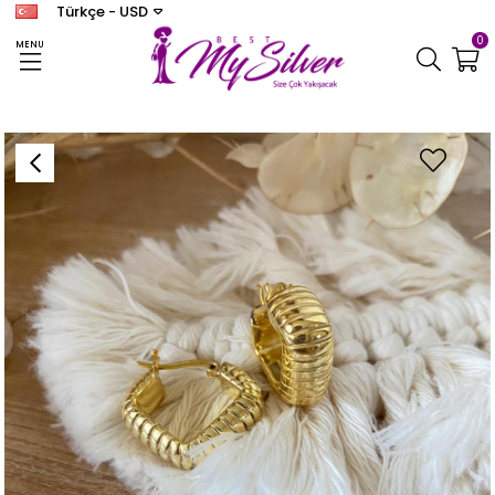
Türkçe - USD
0
MENU
Anasayfa
KÜPE
Kadın Gümüş Trend Halka Küpe