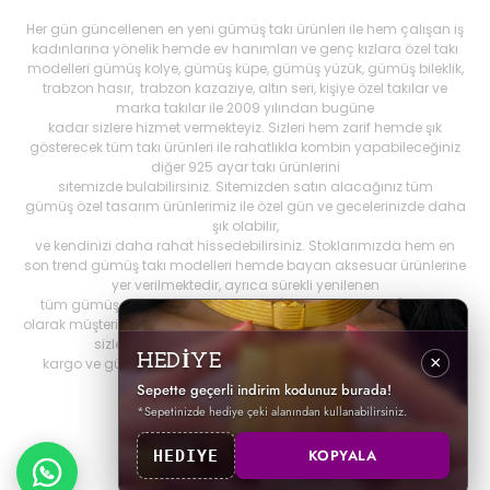
Her gün güncellenen en yeni gümüş takı ürünleri ile hem çalışan iş
kadınlarına yönelik hemde ev hanımları ve genç kızlara özel takı
modelleri gümüş kolye, gümüş küpe, gümüş yüzük, gümüş bileklik,
trabzon hasır, trabzon kazaziye, altın seri, kişiye özel takılar ve
marka takılar ile 2009 yılından bugüne
kadar sizlere hizmet vermekteyiz. Sizleri hem zarif hemde şık
gösterecek tüm takı ürünleri ile rahatlıkla kombin yapabileceğiniz
diğer 925 ayar takı ürünlerini
sitemizde bulabilirsiniz. Sitemizden satın alacağınız tüm
gümüş özel tasarım ürünlerimiz ile özel gün ve gecelerinizde daha
şık olabilir,
ve kendinizi daha rahat hissedebilirsiniz. Stoklarımızda hem en
son trend gümüş takı modelleri hemde bayan aksesuar ürünlerine
yer verilmektedir, ayrıca sürekli yenilenen
tüm gümüş ürünlerini Best My Silrver'da bulabilirsiniz. Öncelikli
olarak müşteri memnuniyetini ön planda tutan
bestmysilver.com.tr
,
sizlere daha iyi hizmet sunabilmek adına hızlı
HEDİYE
×
kargo ve güvenilir alışverişi birinci öncelik olarak görmektedir.
Sepette geçerli indirim kodunuz burada!
*Sepetinizde hediye çeki alanından kullanabilirsiniz.
KOPYALA
HEDIYE