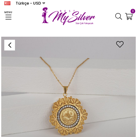
Türkçe - USD
0
MENU
Anasayfa
KOLYE
Kadın Gümüş Tuğralı Kolye