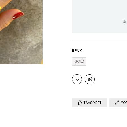
Ür
RENK
GOLD
TAVSIYE ET
YO