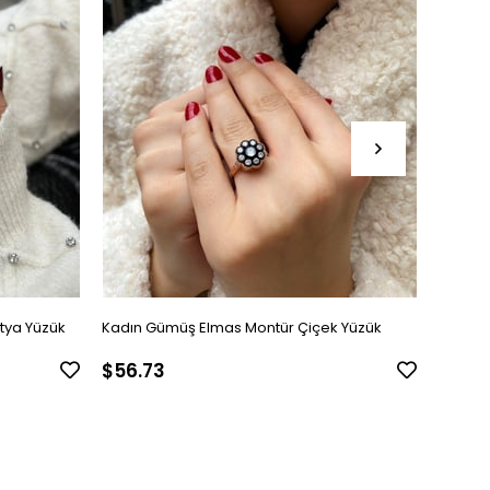
tya Yüzük
Kadın Gümüş Elmas Montür Çiçek Yüzük
Kadın 
$56.73
$45.1