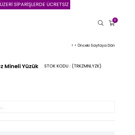
SİPARİŞLERDE ÜCRETSİZ KARGO | VADE FARKSIZ 3 AYA VAR
0
< < Önceki Sayfaya Dön
 Mineli Yüzük
STOK KODU
(TRKZMNLYZK)