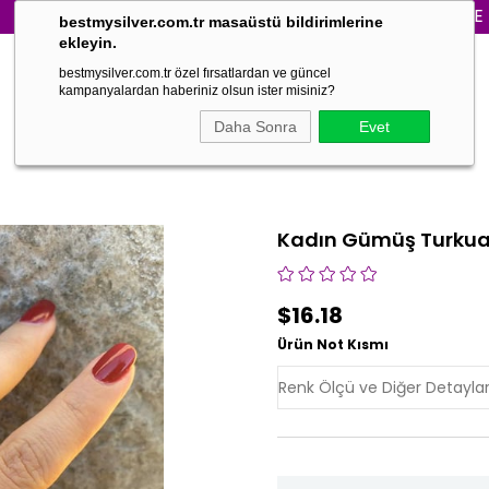
3000₺ VE ÜZERİ 
bestmysilver.com.tr masaüstü bildirimlerine
ekleyin.
bestmysilver.com.tr özel fırsatlardan ve güncel
kampanyalardan haberiniz olsun ister misiniz?
Daha Sonra
Evet
Kadın Gümüş Turkuaz
$16.18
Ürün Not Kısmı