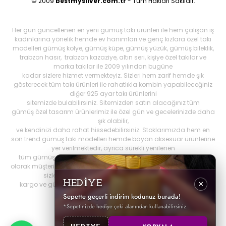
© 2009
bestmysilver.com.tr
- Tüm Hakları Saklıdır.
Her gün güncellenen en yeni gümüş takı ürünleri ile hem çalışan iş
kadınlarına yönelik hemde ev hanımları ve genç kızlara özel takı
modelleri gümüş kolye, gümüş küpe, gümüş yüzük, gümüş bileklik,
trabzon hasır, trabzon kazaziye, altın seri, kişiye özel takılar ve
marka takılar ile 2009 yılından bugüne
kadar sizlere hizmet vermekteyiz. Sizleri hem zarif hemde şık
gösterecek tüm takı ürünleri ile rahatlıkla kombin yapabileceğiniz
diğer 925 ayar takı ürünlerini
sitemizde bulabilirsiniz. Sitemizden satın alacağınız tüm
gümüş özel tasarım ürünlerimiz ile özel gün ve gecelerinizde daha
şık olabilir,
ve kendinizi daha rahat hissedebilirsiniz. Stoklarımızda hem en
son trend gümüş takı modelleri hemde bayan aksesuar ürünlerine
yer verilmektedir, ayrıca sürekli yenilenen
tüm gümüş ürünlerini Best My Silrver'da bulabilirsiniz. Öncelikli
olarak müşteri memnuniyetini ön planda tutan
bestmysilver.com.tr
,
sizlere daha iyi hizmet sunabilmek adına hızlı
HEDİYE
×
kargo ve güvenilir alışverişi birinci öncelik olarak görmektedir.
Sepette geçerli indirim kodunuz burada!
*Sepetinizde hediye çeki alanından kullanabilirsiniz.