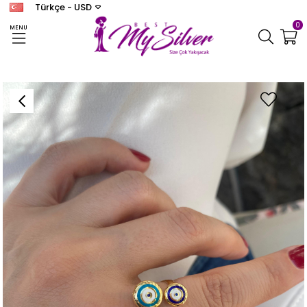
Türkçe - USD
0
MENU
Anasayfa
YÜZÜK
Kadın Gümüş Üç Mineli Yüzük