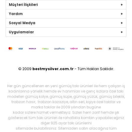
Müşteri İlişkileri
Yardım
Sosyal Medya
Uygulamalar
© 2009
bestmysilver.com.tr
- Tüm Hakları Saklıdır.
Her gün güncellenen en yeni gümüş takı ürünleri ile hem çalışan iş
kadınlarına yönelik hemde ev hanımları ve genç kızlara özel takı
modelleri gümüş kolye, gümüş küpe, gümüş yüzük, gümüş bileklik,
trabzon hasır, trabzon kazaziye, altın seri, kişiye özel takılar ve
marka takılar ile 2009 yılından bugüne
kadar sizlere hizmet vermekteyiz. Sizleri hem zarif hemde şık
gösterecek tüm takı ürünleri ile rahatlıkla kombin yapabileceğiniz
diğer 925 ayar takı ürünlerini
sitemizde bulabilirsiniz. Sitemizden satın alacağınız tüm