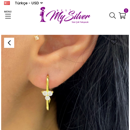
Türkçe - USD
0
MENU
Anasayfa
KÜPE
Kadın Gümüş Üç Taşlı Küpe