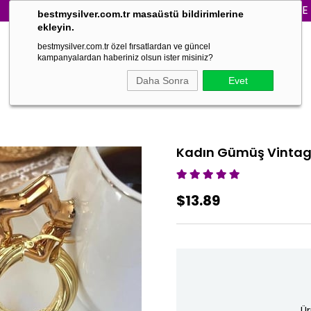
3000₺ VE ÜZERİ 
bestmysilver.com.tr masaüstü bildirimlerine
ekleyin.
bestmysilver.com.tr özel fırsatlardan ve güncel
kampanyalardan haberiniz olsun ister misiniz?
Daha Sonra
Evet
Kadın Gümüş Vintag
$13.89
Ür