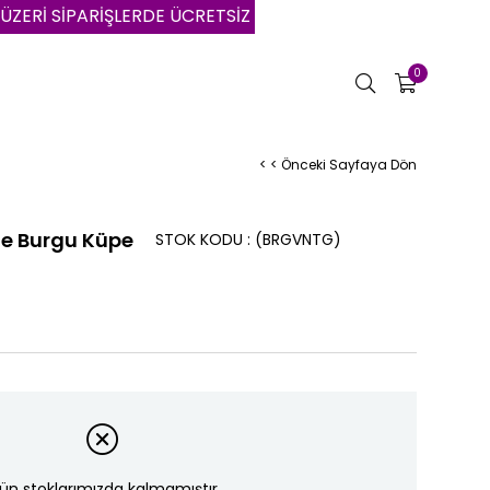
SİPARİŞLERDE ÜCRETSİZ KARGO | VADE FARKSIZ 3 AYA VAR
0
< < Önceki Sayfaya Dön
e Burgu Küpe
STOK KODU
(BRGVNTG)
ün stoklarımızda kalmamıştır.