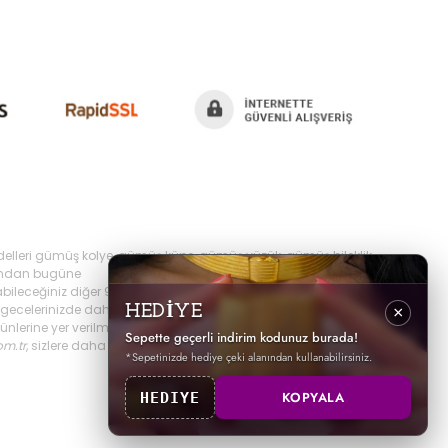
delleri gümüş kolye, gümüş küpe, gümüş yüzük, gümüş bileklik,
yılından bugüne
bileceğiniz diğer 925 ayar takı ürünlerini
ecelerinizde daha şık olabilir,
HEDİYE
×
erine yer verilmektedir, ayrıca sürekli yenilenen
Sepette geçerli indirim kodunuz burada!
om.tr
, sizlere daha iyi hizmet sunabilmek adına hızlı
*Sepetinizde hediye çeki alanından kullanabilirsiniz.
KOPYALA
HEDIYE