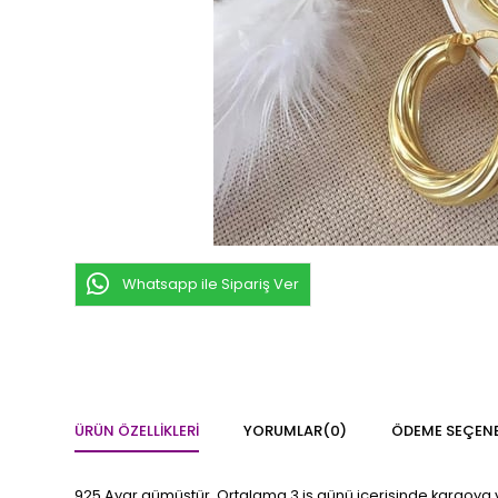
Whatsapp ile Sipariş Ver
ÜRÜN ÖZELLIKLERI
YORUMLAR
(0)
ÖDEME SEÇENE
925 Ayar gümüştür. Ortalama 3 iş günü içerisinde kargoya ve