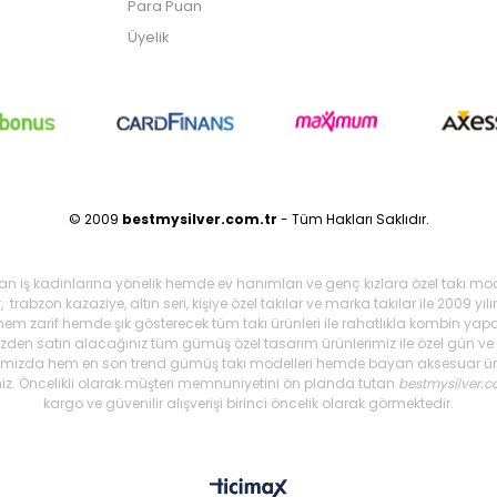
Para Puan
Üyelik
© 2009
bestmysilver.com.tr
- Tüm Hakları Saklıdır.
şan iş kadınlarına yönelik hemde ev hanımları ve genç kızlara özel takı mo
 trabzon kazaziye, altın seri, kişiye özel takılar ve marka takılar ile 2009 
 hem zarif hemde şık gösterecek tüm takı ürünleri ile rahatlıkla kombin yapa
mizden satın alacağınız tüm gümüş özel tasarım ürünlerimiz ile özel gün ve g
arımızda hem en son trend gümüş takı modelleri hemde bayan aksesuar ürünl
iniz. Öncelikli olarak müşteri memnuniyetini ön planda tutan
bestmysilver.c
kargo ve güvenilir alışverişi birinci öncelik olarak görmektedir.