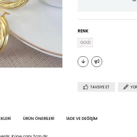
RENK
GOLD
TAVSIYE ET
YO
KLERI
ÜRÜN ÖNERILERI
İADE VE DEĞIŞIM
rilir. Küpe çapı 2cm dir.