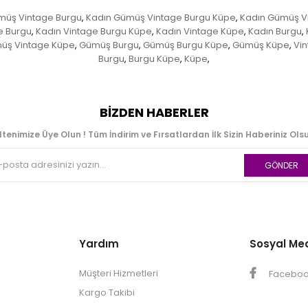
müş Vintage Burgu
Kadın Gümüş Vintage Burgu Küpe
Kadın Gümüş V
,
,
e Burgu
Kadın Vintage Burgu Küpe
Kadın Vintage Küpe
Kadın Burgu
,
,
,
,
üş Vintage Küpe
Gümüş Burgu
Gümüş Burgu Küpe
Gümüş Küpe
Vi
,
,
,
,
Burgu
Burgu Küpe
Küpe
,
,
,
BIZDEN HABERLER
ltenimize Üye Olun ! Tüm İndirim ve Fırsatlardan İlk Sizin Haberiniz Olsu
GÖNDER
Yardım
Sosyal Me
Müşteri Hizmetleri
Facebo
Kargo Takibi