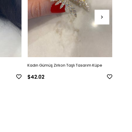
Kadın Gümüş Zirkon Taşlı Tasarım Küpe
Kadın 
$42.02
$24.