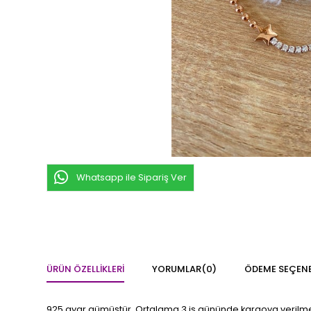
Whatsapp ile Sipariş Ver
ÜRÜN ÖZELLIKLERI
YORUMLAR
(0)
ÖDEME SEÇENE
925 ayar gümüştür. Ortalama 3 iş gününde kargoya verilmekt