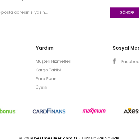
GÖNDER
Yardım
Sosyal Me
Müşteri Hizmetleri
Facebo
Kargo Takibi
Para Puan
Üyelik
© 2009
bestmysilver.com.tr
- Tüm Hakları Saklıdır.