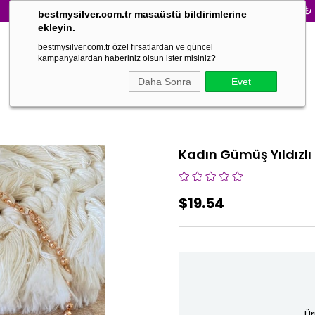
3000₺ VE ÜZ
bestmysilver.com.tr masaüstü bildirimlerine
ekleyin.
bestmysilver.com.tr özel fırsatlardan ve güncel
kampanyalardan haberiniz olsun ister misiniz?
Daha Sonra
Evet
Kadın Gümüş Yıldızlı B
$19.54
Ür