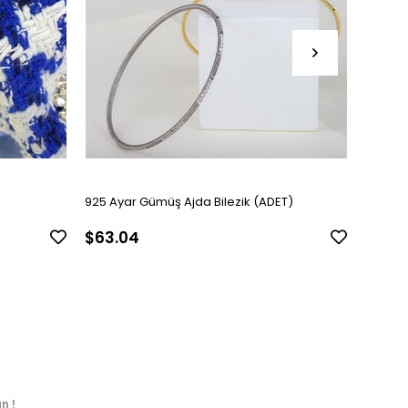
k
925 Ayar Gümüş Ajda Bilezik (ADET)
Kadın G
$63.04
$126.
n !