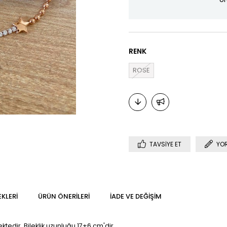
RENK
ROSE
TAVSIYE ET
YO
KLERI
ÜRÜN ÖNERILERI
İADE VE DEĞIŞIM
edir. Bileklik uzunluğu 17+6 cm'dir.