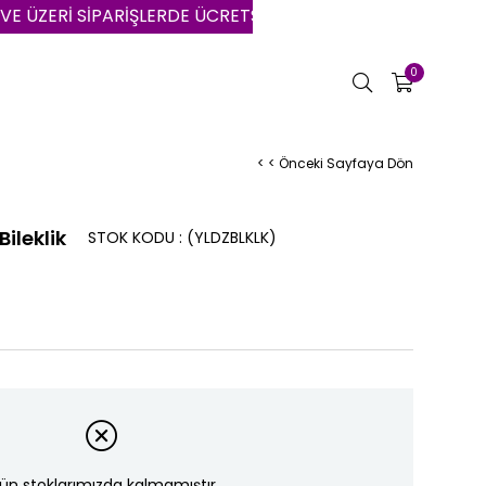
ERİ SİPARİŞLERDE ÜCRETSİZ KARGO | VADE FARKSIZ 3 AYA
0
< < Önceki Sayfaya Dön
ileklik
STOK KODU
(YLDZBLKLK)
ün stoklarımızda kalmamıştır.