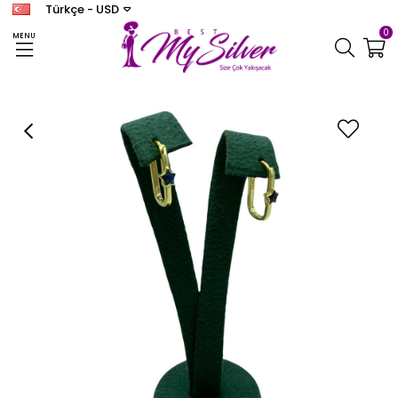
Türkçe - USD
0
MENU
Anasayfa
KÜPE
Kadın Gümüş Yıldızlı Küpe