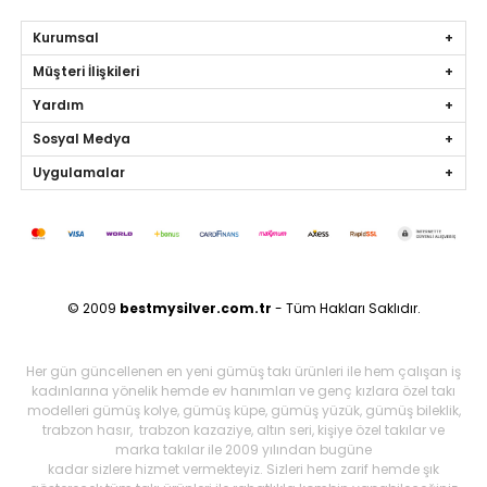
Kurumsal
Müşteri İlişkileri
Yardım
Sosyal Medya
Uygulamalar
© 2009
bestmysilver.com.tr
- Tüm Hakları Saklıdır.
Her gün güncellenen en yeni gümüş takı ürünleri ile hem çalışan iş
kadınlarına yönelik hemde ev hanımları ve genç kızlara özel takı
modelleri gümüş kolye, gümüş küpe, gümüş yüzük, gümüş bileklik,
trabzon hasır, trabzon kazaziye, altın seri, kişiye özel takılar ve
marka takılar ile 2009 yılından bugüne
kadar sizlere hizmet vermekteyiz. Sizleri hem zarif hemde şık