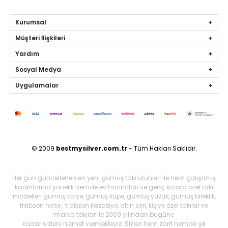
Kurumsal
Müşteri İlişkileri
Yardım
Sosyal Medya
Uygulamalar
© 2009
bestmysilver.com.tr
- Tüm Hakları Saklıdır.
Her gün güncellenen en yeni gümüş takı ürünleri ile hem çalışan iş
kadınlarına yönelik hemde ev hanımları ve genç kızlara özel takı
modelleri gümüş kolye, gümüş küpe, gümüş yüzük, gümüş bileklik,
trabzon hasır, trabzon kazaziye, altın seri, kişiye özel takılar ve
marka takılar ile 2009 yılından bugüne
kadar sizlere hizmet vermekteyiz. Sizleri hem zarif hemde şık