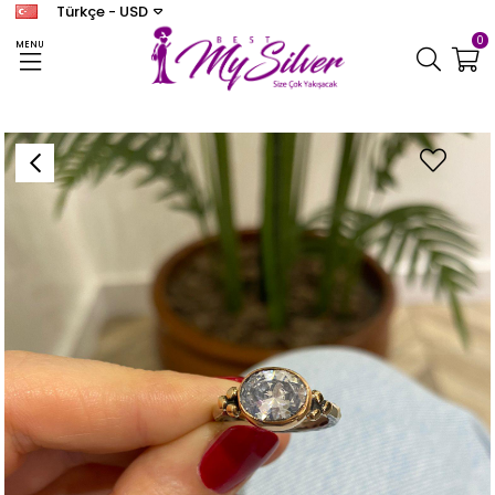
Türkçe - USD
0
MENU
Anasayfa
YÜZÜK
Kadın Gümüş Zirkon Taşlı Otantik Yüzük 1611