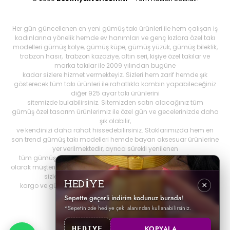
Her gün güncellenen en yeni gümüş takı ürünleri ile hem çalışan iş
kadınlarına yönelik hemde ev hanımları ve genç kızlara özel takı
modelleri gümüş kolye, gümüş küpe, gümüş yüzük, gümüş bileklik,
trabzon hasır, trabzon kazaziye, altın seri, kişiye özel takılar ve
marka takılar ile 2009 yılından bugüne
kadar sizlere hizmet vermekteyiz. Sizleri hem zarif hemde şık
gösterecek tüm takı ürünleri ile rahatlıkla kombin yapabileceğiniz
diğer 925 ayar takı ürünlerini
sitemizde bulabilirsiniz. Sitemizden satın alacağınız tüm
gümüş özel tasarım ürünlerimiz ile özel gün ve gecelerinizde daha
şık olabilir,
ve kendinizi daha rahat hissedebilirsiniz. Stoklarımızda hem en
son trend gümüş takı modelleri hemde bayan aksesuar ürünlerine
yer verilmektedir, ayrıca sürekli yenilenen
tüm gümüş ürünlerini Best My Silrver'da bulabilirsiniz. Öncelikli
olarak müşteri memnuniyetini ön planda tutan
bestmysilver.com.tr
,
sizlere daha iyi hizmet sunabilmek adına hızlı
HEDİYE
×
kargo ve güvenilir alışverişi birinci öncelik olarak görmektedir.
Sepette geçerli indirim kodunuz burada!
*Sepetinizde hediye çeki alanından kullanabilirsiniz.
KOPYALA
HEDIYE