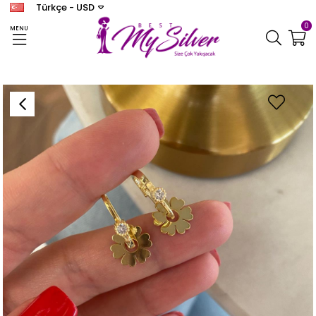
Türkçe - USD
0
MENU
Anasayfa
KÜPE
Kadın Gümüş Zirkon Taşlı Pırpır Küpe