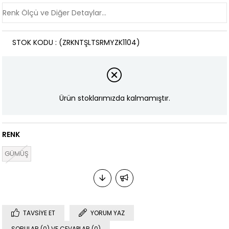
STOK KODU
(ZRKNTŞLTSRMYZK1104)
Ürün stoklarımızda kalmamıştır.
RENK
GÜMÜŞ
TAVSIYE ET
YORUM YAZ
SORULAR (0) VE CEVAPLAR (0)