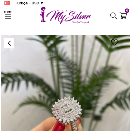
Türkçe - USD
0
MENU
Anasayfa
YÜZÜK
Kadın Gümüş Zirkon Taşlı Tasarım Yüzük 1104