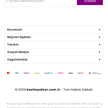
GÖNDER
Kurumsal
Müşteri İlişkileri
Yardım
Sosyal Medya
Uygulamalar
© 2009
bestmysilver.com.tr
- Tüm Hakları Saklıdır.
Her gün güncellenen en yeni gümüş takı ürünleri ile hem çalışan iş
kadınlarına yönelik hemde ev hanımları ve genç kızlara özel takı