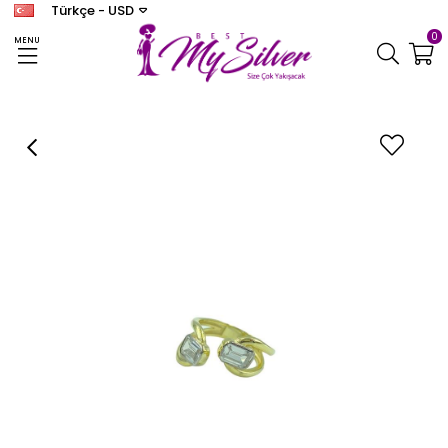
Türkçe - USD
0
MENU
Anasayfa
YÜZÜK
Kadın Gümüş Zirkon Taşlı Yüzük