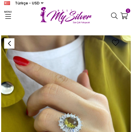
Türkçe - USD
0
MENU
Anasayfa
YÜZÜK
Kadın Gümüş Zültanit Taşlı Yüzük