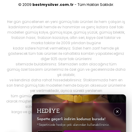
© 2009
bestmysilver.com.tr
- Tüm Hakları Saklıdır.
Her gün güncellenen en yeni gümüş takı ürünleri ile hem çalışan iş
kadınlarına yönelik hemde ev hanımları ve genç kızlara özel takı
modelleri gümüş kolye, gümüş küpe, gümüş yüzük, gümüş bileklik,
trabzon hasır, trabzon kazaziye, altın seri, kişiye özel takılar ve
marka takılar ile 2009 yılından bugüne
kadar sizlere hizmet vermekteyiz. Sizleri hem zarif hemde şık
gösterecek tüm takı ürünleri ile rahatlıkla kombin yapabileceğiniz
diğer 925 ayar takı ürünlerini
sitemizde bulabilirsiniz. Sitemizden satın alacağınız tüm
gümüş özel tasarım ürünlerimiz ile özel gün ve gecelerinizde daha
şık olabilir,
ve kendinizi daha rahat hissedebilirsiniz. Stoklarımızda hem en
son trend gümüş takı modelleri hemde bayan aksesuar ürünlerine
yer verilmektedir, ayrıca sürekli yenilenen
tüm gümüş ürünlerini Best My Silrver'da bulabilirsiniz. Öncelikli
olarak müşteri memnuniyetini ön planda tutan
bestmysilver.com.tr
,
sizlere daha iyi hizmet sunabilmek adına hızlı
HEDİYE
×
kargo ve güvenilir alışverişi birinci öncelik olarak görmektedir.
Sepette geçerli indirim kodunuz burada!
*Sepetinizde hediye çeki alanından kullanabilirsiniz.