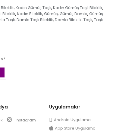
ileklik
Kadın Gümüş Taşlı
Kadın Gümüş Taşlı Bileklik
,
,
,
 Bileklik
Kadın Bileklik
Gümüş
Gümüş Damla
Gümüş
,
,
,
,
la Taşlı
Damla Taşlı Bileklik
Damla Bileklik
Taşlı
Taşlı
,
,
,
,
n !
dya
Uygulamalar
Android Uygulama
ok
Instagram
App Store Uygulama