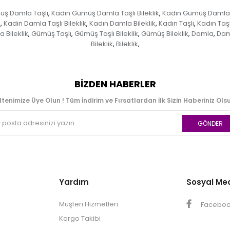
üş Damla Taşlı
Kadın Gümüş Damla Taşlı Bileklik
Kadın Gümüş Damla B
,
,
ı
Kadın Damla Taşlı Bileklik
Kadın Damla Bileklik
Kadın Taşlı
Kadın Taşlı
,
,
,
,
Bileklik
Gümüş Taşlı
Gümüş Taşlı Bileklik
Gümüş Bileklik
Damla
Dam
,
,
,
,
,
Bileklik
Bileklik
,
,
BIZDEN HABERLER
ltenimize Üye Olun ! Tüm İndirim ve Fırsatlardan İlk Sizin Haberiniz Olsu
GÖNDER
Yardım
Sosyal Me
Müşteri Hizmetleri
Facebo
Kargo Takibi