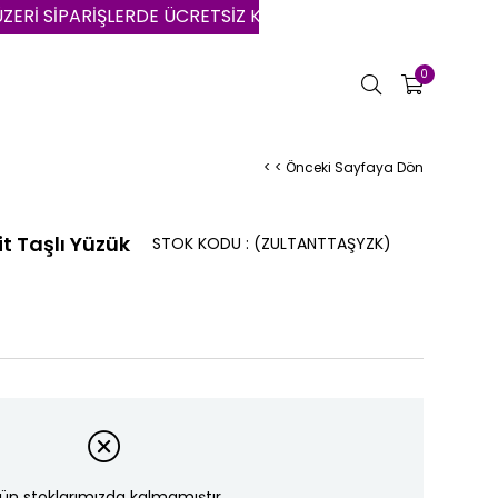
PARİŞLERDE ÜCRETSİZ KARGO | VADE FARKSIZ 3 AYA VARAN
0
< < Önceki Sayfaya Dön
t Taşlı Yüzük
STOK KODU
(ZULTANTTAŞYZK)
ün stoklarımızda kalmamıştır.