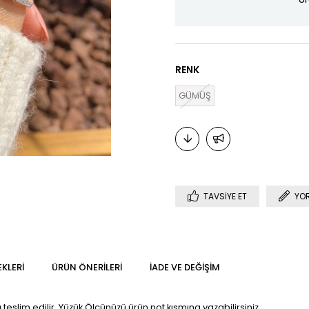
RENK
GÜMÜŞ
TAVSIYE ET
YO
KLERI
ÜRÜN ÖNERILERI
İADE VE DEĞIŞIM
slim edilir. Yüzük Ölçünüzü ürün not kısmına yazabilirsiniz.