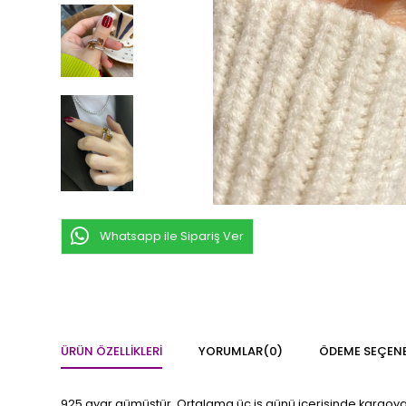
Whatsapp ile Sipariş Ver
ÜRÜN ÖZELLIKLERI
YORUMLAR
(0)
ÖDEME SEÇENE
925 ayar gümüştür. Ortalama üç iş günü içerisinde kargoya te