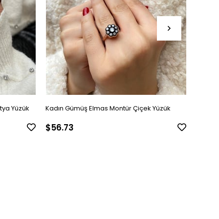
tya Yüzük
Kadın Gümüş Elmas Montür Çiçek Yüzük
Kadın 
$56.73
$45.1