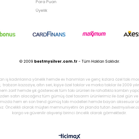
Para Puan
Üyelik
© 2009
bestmysilver.com.tr
- Tüm Hakları Saklıdır.
şan iş kadınlarına yönelik hemde ev hanımları ve genç kızlara özel takı mo
 trabzon kazaziye, altın seri, kişiye özel takılar ve marka takılar ile 2009 
 hem zarif hemde şık gösterecek tüm takı ürünleri ile rahatlıkla kombin yapa
mizden satın alacağınız tüm gümüş özel tasarım ürünlerimiz ile özel gün ve g
arımızda hem en son trend gümüş takı modelleri hemde bayan aksesuar ürünl
iniz. Öncelikli olarak müşteri memnuniyetini ön planda tutan
bestmysilver.c
kargo ve güvenilir alışverişi birinci öncelik olarak görmektedir.