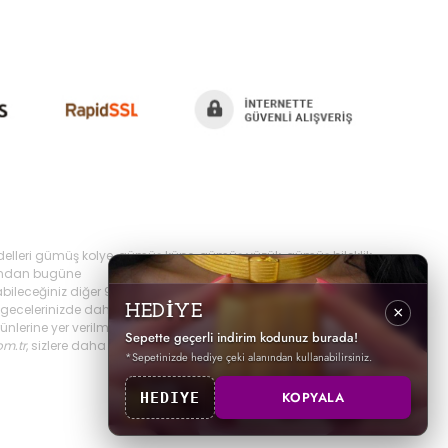
delleri gümüş kolye, gümüş küpe, gümüş yüzük, gümüş bileklik,
yılından bugüne
bileceğiniz diğer 925 ayar takı ürünlerini
ecelerinizde daha şık olabilir,
HEDİYE
×
erine yer verilmektedir, ayrıca sürekli yenilenen
Sepette geçerli indirim kodunuz burada!
om.tr
, sizlere daha iyi hizmet sunabilmek adına hızlı
*Sepetinizde hediye çeki alanından kullanabilirsiniz.
KOPYALA
HEDIYE