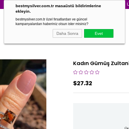
3000₺ VE ÜZERİ Sİ
bestmysilver.com.tr masaüstü bildirimlerine
ekleyin.
bestmysilver.com.tr özel fırsatlardan ve güncel
kampanyalardan haberiniz olsun ister misiniz?
Daha Sonra
Evet
Kadın Gümüş Zultani
$27.32
Ür