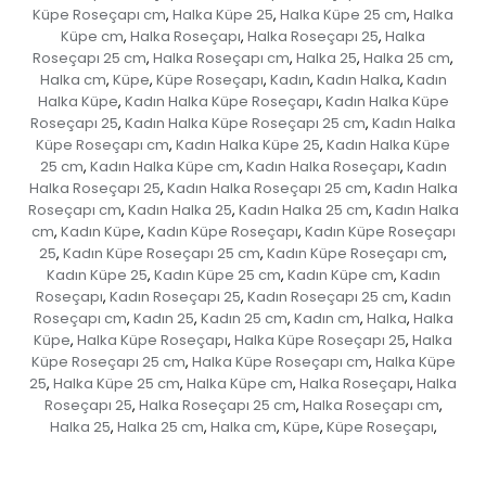
Küpe Roseçapı cm
Halka Küpe 25
Halka Küpe 25 cm
Halka
,
,
,
Küpe cm
Halka Roseçapı
Halka Roseçapı 25
Halka
,
,
,
Roseçapı 25 cm
Halka Roseçapı cm
Halka 25
Halka 25 cm
,
,
,
,
Halka cm
Küpe
Küpe Roseçapı
Kadın
Kadın Halka
Kadın
,
,
,
,
,
Halka Küpe
Kadın Halka Küpe Roseçapı
Kadın Halka Küpe
,
,
Roseçapı 25
Kadın Halka Küpe Roseçapı 25 cm
Kadın Halka
,
,
Küpe Roseçapı cm
Kadın Halka Küpe 25
Kadın Halka Küpe
,
,
25 cm
Kadın Halka Küpe cm
Kadın Halka Roseçapı
Kadın
,
,
,
Halka Roseçapı 25
Kadın Halka Roseçapı 25 cm
Kadın Halka
,
,
Roseçapı cm
Kadın Halka 25
Kadın Halka 25 cm
Kadın Halka
,
,
,
cm
Kadın Küpe
Kadın Küpe Roseçapı
Kadın Küpe Roseçapı
,
,
,
25
Kadın Küpe Roseçapı 25 cm
Kadın Küpe Roseçapı cm
,
,
,
Kadın Küpe 25
Kadın Küpe 25 cm
Kadın Küpe cm
Kadın
,
,
,
Roseçapı
Kadın Roseçapı 25
Kadın Roseçapı 25 cm
Kadın
,
,
,
Roseçapı cm
Kadın 25
Kadın 25 cm
Kadın cm
Halka
Halka
,
,
,
,
,
Küpe
Halka Küpe Roseçapı
Halka Küpe Roseçapı 25
Halka
,
,
,
Küpe Roseçapı 25 cm
Halka Küpe Roseçapı cm
Halka Küpe
,
,
25
Halka Küpe 25 cm
Halka Küpe cm
Halka Roseçapı
Halka
,
,
,
,
Roseçapı 25
Halka Roseçapı 25 cm
Halka Roseçapı cm
,
,
,
Halka 25
Halka 25 cm
Halka cm
Küpe
Küpe Roseçapı
,
,
,
,
,