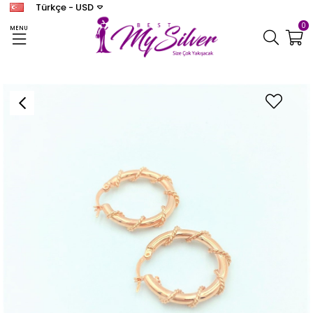
Türkçe - USD
0
MENU
Anasayfa
KÜPE
Kadın Halka Küpe Rose(çapı 2,5 cm)