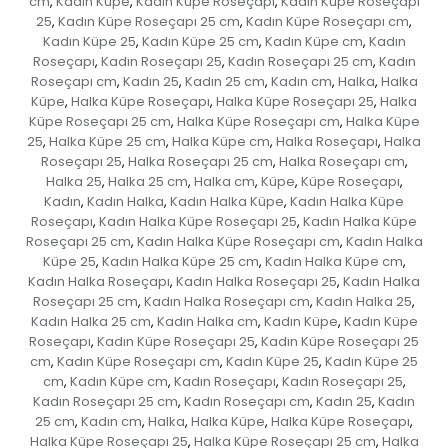
cm
Kadın Küpe
Kadın Küpe Roseçapı
Kadın Küpe Roseçapı
,
,
,
25
Kadın Küpe Roseçapı 25 cm
Kadın Küpe Roseçapı cm
,
,
,
Kadın Küpe 25
Kadın Küpe 25 cm
Kadın Küpe cm
Kadın
,
,
,
Roseçapı
Kadın Roseçapı 25
Kadın Roseçapı 25 cm
Kadın
,
,
,
Roseçapı cm
Kadın 25
Kadın 25 cm
Kadın cm
Halka
Halka
,
,
,
,
,
Küpe
Halka Küpe Roseçapı
Halka Küpe Roseçapı 25
Halka
,
,
,
Küpe Roseçapı 25 cm
Halka Küpe Roseçapı cm
Halka Küpe
,
,
25
Halka Küpe 25 cm
Halka Küpe cm
Halka Roseçapı
Halka
,
,
,
,
Roseçapı 25
Halka Roseçapı 25 cm
Halka Roseçapı cm
,
,
,
Halka 25
Halka 25 cm
Halka cm
Küpe
Küpe Roseçapı
,
,
,
,
,
Kadın
Kadın Halka
Kadın Halka Küpe
Kadın Halka Küpe
,
,
,
Roseçapı
Kadın Halka Küpe Roseçapı 25
Kadın Halka Küpe
,
,
Roseçapı 25 cm
Kadın Halka Küpe Roseçapı cm
Kadın Halka
,
,
Küpe 25
Kadın Halka Küpe 25 cm
Kadın Halka Küpe cm
,
,
,
Kadın Halka Roseçapı
Kadın Halka Roseçapı 25
Kadın Halka
,
,
Roseçapı 25 cm
Kadın Halka Roseçapı cm
Kadın Halka 25
,
,
,
Kadın Halka 25 cm
Kadın Halka cm
Kadın Küpe
Kadın Küpe
,
,
,
Roseçapı
Kadın Küpe Roseçapı 25
Kadın Küpe Roseçapı 25
,
,
cm
Kadın Küpe Roseçapı cm
Kadın Küpe 25
Kadın Küpe 25
,
,
,
cm
Kadın Küpe cm
Kadın Roseçapı
Kadın Roseçapı 25
,
,
,
,
Kadın Roseçapı 25 cm
Kadın Roseçapı cm
Kadın 25
Kadın
,
,
,
25 cm
Kadın cm
Halka
Halka Küpe
Halka Küpe Roseçapı
,
,
,
,
,
Halka Küpe Roseçapı 25
Halka Küpe Roseçapı 25 cm
Halka
,
,