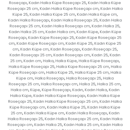
Roseçapı
Kadın Halka Küpe Roseçapı 25
Kadın Halka Küpe
,
,
Roseçapı 25 cm
Kadın Halka Küpe Roseçapı cm
Kadın Halka
,
,
Küpe 25
Kadın Halka Küpe 25 cm
Kadın Halka Küpe cm
,
,
,
Kadın Halka Roseçapı
Kadın Halka Roseçapı 25
Kadın Halka
,
,
Roseçapı 25 cm
Kadın Halka Roseçapı cm
Kadın Halka 25
,
,
,
Kadın Halka 25 cm
Kadın Halka cm
Kadın Küpe
Kadın Küpe
,
,
,
Roseçapı
Kadın Küpe Roseçapı 25
Kadın Küpe Roseçapı 25
,
,
cm
Kadın Küpe Roseçapı cm
Kadın Küpe 25
Kadın Küpe 25
,
,
,
cm
Kadın Küpe cm
Kadın Roseçapı
Kadın Roseçapı 25
,
,
,
,
Kadın Roseçapı 25 cm
Kadın Roseçapı cm
Kadın 25
Kadın
,
,
,
25 cm
Kadın cm
Halka
Halka Küpe
Halka Küpe Roseçapı
,
,
,
,
,
Halka Küpe Roseçapı 25
Halka Küpe Roseçapı 25 cm
Halka
,
,
Küpe Roseçapı cm
Halka Küpe 25
Halka Küpe 25 cm
Halka
,
,
,
Küpe cm
Halka Roseçapı
Halka Roseçapı 25
Halka
,
,
,
Roseçapı 25 cm
Halka Roseçapı cm
Halka 25
Halka 25 cm
,
,
,
,
Halka cm
Küpe
Küpe Roseçapı
Kadın
Kadın Halka
Kadın
,
,
,
,
,
Halka Küpe
Kadın Halka Küpe Roseçapı
Kadın Halka Küpe
,
,
Roseçapı 25
Kadın Halka Küpe Roseçapı 25 cm
Kadın Halka
,
,
Küpe Roseçapı cm
Kadın Halka Küpe 25
Kadın Halka Küpe
,
,
25 cm
Kadın Halka Küpe cm
Kadın Halka Roseçapı
Kadın
,
,
,
Halka Roseçapı 25
Kadın Halka Roseçapı 25 cm
Kadın Halka
,
,
Roseçapı cm
Kadın Halka 25
Kadın Halka 25 cm
Kadın Halka
,
,
,