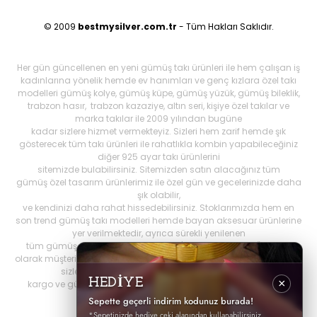
© 2009
bestmysilver.com.tr
- Tüm Hakları Saklıdır.
Her gün güncellenen en yeni gümüş takı ürünleri ile hem çalışan iş
kadınlarına yönelik hemde ev hanımları ve genç kızlara özel takı
modelleri gümüş kolye, gümüş küpe, gümüş yüzük, gümüş bileklik,
trabzon hasır, trabzon kazaziye, altın seri, kişiye özel takılar ve
marka takılar ile 2009 yılından bugüne
kadar sizlere hizmet vermekteyiz. Sizleri hem zarif hemde şık
gösterecek tüm takı ürünleri ile rahatlıkla kombin yapabileceğiniz
diğer 925 ayar takı ürünlerini
sitemizde bulabilirsiniz. Sitemizden satın alacağınız tüm
gümüş özel tasarım ürünlerimiz ile özel gün ve gecelerinizde daha
şık olabilir,
ve kendinizi daha rahat hissedebilirsiniz. Stoklarımızda hem en
son trend gümüş takı modelleri hemde bayan aksesuar ürünlerine
yer verilmektedir, ayrıca sürekli yenilenen
tüm gümüş ürünlerini Best My Silrver'da bulabilirsiniz. Öncelikli
olarak müşteri memnuniyetini ön planda tutan
bestmysilver.com.tr
,
sizlere daha iyi hizmet sunabilmek adına hızlı
HEDİYE
×
kargo ve güvenilir alışverişi birinci öncelik olarak görmektedir.
Sepette geçerli indirim kodunuz burada!
*Sepetinizde hediye çeki alanından kullanabilirsiniz.