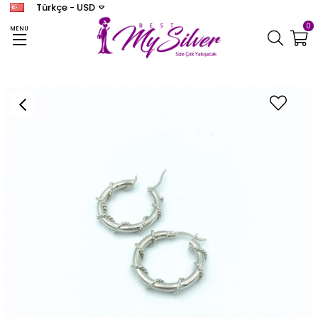
Türkçe - USD
0
MENU
Anasayfa
KÜPE
Kadın Halka Küpe(çapı 2,5 cm)