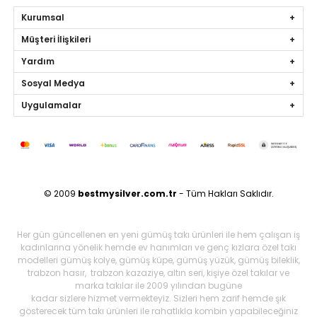
Kurumsal
Müşteri İlişkileri
Yardım
Sosyal Medya
Uygulamalar
© 2009
bestmysilver.com.tr
- Tüm Hakları Saklıdır.
Her gün güncellenen en yeni gümüş takı ürünleri ile hem çalışan iş
kadınlarına yönelik hemde ev hanımları ve genç kızlara özel takı
modelleri gümüş kolye, gümüş küpe, gümüş yüzük, gümüş bileklik,
trabzon hasır, trabzon kazaziye, altın seri, kişiye özel takılar ve
marka takılar ile 2009 yılından bugüne
kadar sizlere hizmet vermekteyiz. Sizleri hem zarif hemde şık
gösterecek tüm takı ürünleri ile rahatlıkla kombin yapabileceğiniz