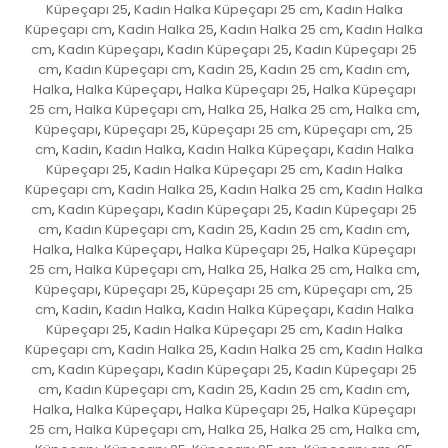
Küpeçapı 25
Kadın Halka Küpeçapı 25 cm
Kadın Halka
,
,
Küpeçapı cm
Kadın Halka 25
Kadın Halka 25 cm
Kadın Halka
,
,
,
cm
Kadın Küpeçapı
Kadın Küpeçapı 25
Kadın Küpeçapı 25
,
,
,
cm
Kadın Küpeçapı cm
Kadın 25
Kadın 25 cm
Kadın cm
,
,
,
,
,
Halka
Halka Küpeçapı
Halka Küpeçapı 25
Halka Küpeçapı
,
,
,
25 cm
Halka Küpeçapı cm
Halka 25
Halka 25 cm
Halka cm
,
,
,
,
,
Küpeçapı
Küpeçapı 25
Küpeçapı 25 cm
Küpeçapı cm
25
,
,
,
,
cm
Kadın
Kadın Halka
Kadın Halka Küpeçapı
Kadın Halka
,
,
,
,
Küpeçapı 25
Kadın Halka Küpeçapı 25 cm
Kadın Halka
,
,
Küpeçapı cm
Kadın Halka 25
Kadın Halka 25 cm
Kadın Halka
,
,
,
cm
Kadın Küpeçapı
Kadın Küpeçapı 25
Kadın Küpeçapı 25
,
,
,
cm
Kadın Küpeçapı cm
Kadın 25
Kadın 25 cm
Kadın cm
,
,
,
,
,
Halka
Halka Küpeçapı
Halka Küpeçapı 25
Halka Küpeçapı
,
,
,
25 cm
Halka Küpeçapı cm
Halka 25
Halka 25 cm
Halka cm
,
,
,
,
,
Küpeçapı
Küpeçapı 25
Küpeçapı 25 cm
Küpeçapı cm
25
,
,
,
,
cm
Kadın
Kadın Halka
Kadın Halka Küpeçapı
Kadın Halka
,
,
,
,
Küpeçapı 25
Kadın Halka Küpeçapı 25 cm
Kadın Halka
,
,
Küpeçapı cm
Kadın Halka 25
Kadın Halka 25 cm
Kadın Halka
,
,
,
cm
Kadın Küpeçapı
Kadın Küpeçapı 25
Kadın Küpeçapı 25
,
,
,
cm
Kadın Küpeçapı cm
Kadın 25
Kadın 25 cm
Kadın cm
,
,
,
,
,
Halka
Halka Küpeçapı
Halka Küpeçapı 25
Halka Küpeçapı
,
,
,
25 cm
Halka Küpeçapı cm
Halka 25
Halka 25 cm
Halka cm
,
,
,
,
,