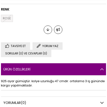
RENK
ROSE
TAVSIYE ET
YORUM YAZ
SORULAR (0) VE CEVAPLAR (0)
ÜRÜN ÖZELLIKLERI
925 ayar gümüştür. kolye uzunluğu 47 cmdir. ortalama 3 iş gününde
kargo yapılmaktadır.
YORUMLAR
(0)