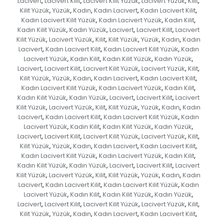
Lacivert
Lacivert Kilit
Lacivert Kilit Yüzük
Lacivert Yüzük
Kilit
,
,
,
,
,
Kilit Yüzük
Yüzük
Kadın
Kadın Lacivert
Kadın Lacivert Kilit
,
,
,
,
,
Kadın Lacivert Kilit Yüzük
Kadın Lacivert Yüzük
Kadın Kilit
,
,
,
Kadın Kilit Yüzük
Kadın Yüzük
Lacivert
Lacivert Kilit
Lacivert
,
,
,
,
Kilit Yüzük
Lacivert Yüzük
Kilit
Kilit Yüzük
Yüzük
Kadın
Kadın
,
,
,
,
,
,
Lacivert
Kadın Lacivert Kilit
Kadın Lacivert Kilit Yüzük
Kadın
,
,
,
Lacivert Yüzük
Kadın Kilit
Kadın Kilit Yüzük
Kadın Yüzük
,
,
,
,
Lacivert
Lacivert Kilit
Lacivert Kilit Yüzük
Lacivert Yüzük
Kilit
,
,
,
,
,
Kilit Yüzük
Yüzük
Kadın
Kadın Lacivert
Kadın Lacivert Kilit
,
,
,
,
,
Kadın Lacivert Kilit Yüzük
Kadın Lacivert Yüzük
Kadın Kilit
,
,
,
Kadın Kilit Yüzük
Kadın Yüzük
Lacivert
Lacivert Kilit
Lacivert
,
,
,
,
Kilit Yüzük
Lacivert Yüzük
Kilit
Kilit Yüzük
Yüzük
Kadın
Kadın
,
,
,
,
,
,
Lacivert
Kadın Lacivert Kilit
Kadın Lacivert Kilit Yüzük
Kadın
,
,
,
Lacivert Yüzük
Kadın Kilit
Kadın Kilit Yüzük
Kadın Yüzük
,
,
,
,
Lacivert
Lacivert Kilit
Lacivert Kilit Yüzük
Lacivert Yüzük
Kilit
,
,
,
,
,
Kilit Yüzük
Yüzük
Kadın
Kadın Lacivert
Kadın Lacivert Kilit
,
,
,
,
,
Kadın Lacivert Kilit Yüzük
Kadın Lacivert Yüzük
Kadın Kilit
,
,
,
Kadın Kilit Yüzük
Kadın Yüzük
Lacivert
Lacivert Kilit
Lacivert
,
,
,
,
Kilit Yüzük
Lacivert Yüzük
Kilit
Kilit Yüzük
Yüzük
Kadın
Kadın
,
,
,
,
,
,
Lacivert
Kadın Lacivert Kilit
Kadın Lacivert Kilit Yüzük
Kadın
,
,
,
Lacivert Yüzük
Kadın Kilit
Kadın Kilit Yüzük
Kadın Yüzük
,
,
,
,
Lacivert
Lacivert Kilit
Lacivert Kilit Yüzük
Lacivert Yüzük
Kilit
,
,
,
,
,
Kilit Yüzük
Yüzük
Kadın
Kadın Lacivert
Kadın Lacivert Kilit
,
,
,
,
,