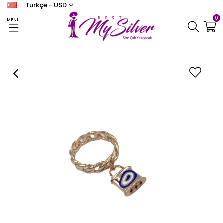
Türkçe - USD
0
MENU
Anasayfa
YÜZÜK
Kadın Lacivert Kilit Yüzük