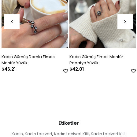
mas
Kadın Gümüş Elmas Montür
Kadın Gümüş Elmas Mon
Papatya Yüzük
Yüzük
$42.01
$56.71
Etiketler
Kadın
Kadın Lacivert
Kadın Lacivert Kilit
Kadın Lacivert Kilit
,
,
,