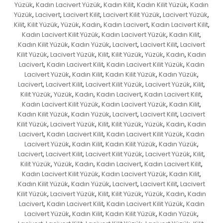
Yüzük
Kadın Lacivert Yüzük
Kadın Kilit
Kadın Kilit Yüzük
Kadın
,
,
,
,
Yüzük
Lacivert
Lacivert Kilit
Lacivert Kilit Yüzük
Lacivert Yüzük
,
,
,
,
,
Kilit
Kilit Yüzük
Yüzük
Kadın
Kadın Lacivert
Kadın Lacivert Kilit
,
,
,
,
,
,
Kadın Lacivert Kilit Yüzük
Kadın Lacivert Yüzük
Kadın Kilit
,
,
,
Kadın Kilit Yüzük
Kadın Yüzük
Lacivert
Lacivert Kilit
Lacivert
,
,
,
,
Kilit Yüzük
Lacivert Yüzük
Kilit
Kilit Yüzük
Yüzük
Kadın
Kadın
,
,
,
,
,
,
Lacivert
Kadın Lacivert Kilit
Kadın Lacivert Kilit Yüzük
Kadın
,
,
,
Lacivert Yüzük
Kadın Kilit
Kadın Kilit Yüzük
Kadın Yüzük
,
,
,
,
Lacivert
Lacivert Kilit
Lacivert Kilit Yüzük
Lacivert Yüzük
Kilit
,
,
,
,
,
Kilit Yüzük
Yüzük
Kadın
Kadın Lacivert
Kadın Lacivert Kilit
,
,
,
,
,
Kadın Lacivert Kilit Yüzük
Kadın Lacivert Yüzük
Kadın Kilit
,
,
,
Kadın Kilit Yüzük
Kadın Yüzük
Lacivert
Lacivert Kilit
Lacivert
,
,
,
,
Kilit Yüzük
Lacivert Yüzük
Kilit
Kilit Yüzük
Yüzük
Kadın
Kadın
,
,
,
,
,
,
Lacivert
Kadın Lacivert Kilit
Kadın Lacivert Kilit Yüzük
Kadın
,
,
,
Lacivert Yüzük
Kadın Kilit
Kadın Kilit Yüzük
Kadın Yüzük
,
,
,
,
Lacivert
Lacivert Kilit
Lacivert Kilit Yüzük
Lacivert Yüzük
Kilit
,
,
,
,
,
Kilit Yüzük
Yüzük
Kadın
Kadın Lacivert
Kadın Lacivert Kilit
,
,
,
,
,
Kadın Lacivert Kilit Yüzük
Kadın Lacivert Yüzük
Kadın Kilit
,
,
,
Kadın Kilit Yüzük
Kadın Yüzük
Lacivert
Lacivert Kilit
Lacivert
,
,
,
,
Kilit Yüzük
Lacivert Yüzük
Kilit
Kilit Yüzük
Yüzük
Kadın
Kadın
,
,
,
,
,
,
Lacivert
Kadın Lacivert Kilit
Kadın Lacivert Kilit Yüzük
Kadın
,
,
,
Lacivert Yüzük
Kadın Kilit
Kadın Kilit Yüzük
Kadın Yüzük
,
,
,
,