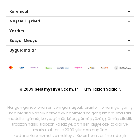
Kurumsal
Müşteri İlişkileri
Yardım
Sosyal Medya
Uygulamalar
© 2009
bestmysilver.com.tr
- Tüm Hakları Saklıdır.
Her gün güncellenen en yeni gümüş takı ürünleri ile hem çalışan iş
kadınlarına yönelik hemde ev hanımları ve genç kızlara özel takı
modelleri gümüş kolye, gümüş küpe, gümüş yüzük, gümüş bileklik,
trabzon hasır, trabzon kazaziye, altın seri, kişiye özel takılar ve
marka takılar ile 2009 yılından bugüne
kadar sizlere hizmet vermekteyiz. Sizleri hem zarif hemde şık