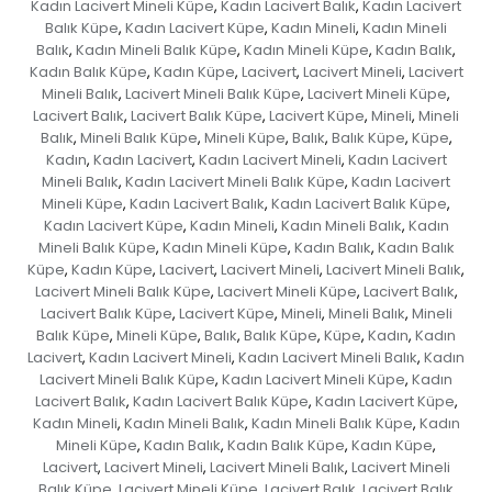
Kadın Lacivert Mineli Küpe
Kadın Lacivert Balık
Kadın Lacivert
,
,
Balık Küpe
Kadın Lacivert Küpe
Kadın Mineli
Kadın Mineli
,
,
,
Balık
Kadın Mineli Balık Küpe
Kadın Mineli Küpe
Kadın Balık
,
,
,
,
Kadın Balık Küpe
Kadın Küpe
Lacivert
Lacivert Mineli
Lacivert
,
,
,
,
Mineli Balık
Lacivert Mineli Balık Küpe
Lacivert Mineli Küpe
,
,
,
Lacivert Balık
Lacivert Balık Küpe
Lacivert Küpe
Mineli
Mineli
,
,
,
,
Balık
Mineli Balık Küpe
Mineli Küpe
Balık
Balık Küpe
Küpe
,
,
,
,
,
,
Kadın
Kadın Lacivert
Kadın Lacivert Mineli
Kadın Lacivert
,
,
,
Mineli Balık
Kadın Lacivert Mineli Balık Küpe
Kadın Lacivert
,
,
Mineli Küpe
Kadın Lacivert Balık
Kadın Lacivert Balık Küpe
,
,
,
Kadın Lacivert Küpe
Kadın Mineli
Kadın Mineli Balık
Kadın
,
,
,
Mineli Balık Küpe
Kadın Mineli Küpe
Kadın Balık
Kadın Balık
,
,
,
Küpe
Kadın Küpe
Lacivert
Lacivert Mineli
Lacivert Mineli Balık
,
,
,
,
,
Lacivert Mineli Balık Küpe
Lacivert Mineli Küpe
Lacivert Balık
,
,
,
Lacivert Balık Küpe
Lacivert Küpe
Mineli
Mineli Balık
Mineli
,
,
,
,
Balık Küpe
Mineli Küpe
Balık
Balık Küpe
Küpe
Kadın
Kadın
,
,
,
,
,
,
Lacivert
Kadın Lacivert Mineli
Kadın Lacivert Mineli Balık
Kadın
,
,
,
Lacivert Mineli Balık Küpe
Kadın Lacivert Mineli Küpe
Kadın
,
,
Lacivert Balık
Kadın Lacivert Balık Küpe
Kadın Lacivert Küpe
,
,
,
Kadın Mineli
Kadın Mineli Balık
Kadın Mineli Balık Küpe
Kadın
,
,
,
Mineli Küpe
Kadın Balık
Kadın Balık Küpe
Kadın Küpe
,
,
,
,
Lacivert
Lacivert Mineli
Lacivert Mineli Balık
Lacivert Mineli
,
,
,
Balık Küpe
Lacivert Mineli Küpe
Lacivert Balık
Lacivert Balık
,
,
,