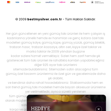
© 2009
bestmysilver.com.tr
- Tüm Hakları Saklıdır.
Her gün güncellenen en yeni gümüş takı ürünleri ile hem çalışan iş
kadınlarına yönelik hemde ev hanımları ve genç kızlara özel takı
modelleri gümüş kolye, gümüş küpe, gümüş yüzük, gümüş bileklik,
trabzon hasır, trabzon kazaziye, altın seri, kişiye özel takılar ve
marka takılar ile 2009 yılından bugüne
kadar sizlere hizmet vermekteyiz. Sizleri hem zarif hemde şık
gösterecek tüm takı ürünleri ile rahatlıkla kombin yapabileceğiniz
diğer 925 ayar takı ürünlerini
sitemizde bulabilirsiniz. Sitemizden satın alacağınız tüm
gümüş özel tasarım ürünlerimiz ile özel gün ve gecelerinizde daha
şık olabilir,
ve kendinizi daha rahat hissedebilirsiniz. Stoklarımızda hem en
son trend gümüş takı modelleri hemde bayan aksesuar ürünlerine
yer verilmektedir, ayrıca sürekli yenilenen
tüm gümüş ürünlerini Best My Silrver'da bulabilirsiniz. Öncelikli
olarak müşteri memnuniyetini ön planda tutan
bestmysilver.com.tr
,
sizlere daha iyi hizmet sunabilmek adına hızlı
HEDİYE
×
kargo ve güvenilir alışverişi birinci öncelik olarak görmektedir.