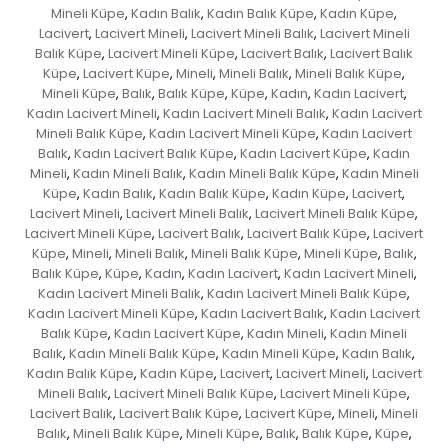
Mineli Küpe
Kadın Balık
Kadın Balık Küpe
Kadın Küpe
,
,
,
,
Lacivert
Lacivert Mineli
Lacivert Mineli Balık
Lacivert Mineli
,
,
,
Balık Küpe
Lacivert Mineli Küpe
Lacivert Balık
Lacivert Balık
,
,
,
Küpe
Lacivert Küpe
Mineli
Mineli Balık
Mineli Balık Küpe
,
,
,
,
,
Mineli Küpe
Balık
Balık Küpe
Küpe
Kadın
Kadın Lacivert
,
,
,
,
,
,
Kadın Lacivert Mineli
Kadın Lacivert Mineli Balık
Kadın Lacivert
,
,
Mineli Balık Küpe
Kadın Lacivert Mineli Küpe
Kadın Lacivert
,
,
Balık
Kadın Lacivert Balık Küpe
Kadın Lacivert Küpe
Kadın
,
,
,
Mineli
Kadın Mineli Balık
Kadın Mineli Balık Küpe
Kadın Mineli
,
,
,
Küpe
Kadın Balık
Kadın Balık Küpe
Kadın Küpe
Lacivert
,
,
,
,
,
Lacivert Mineli
Lacivert Mineli Balık
Lacivert Mineli Balık Küpe
,
,
,
Lacivert Mineli Küpe
Lacivert Balık
Lacivert Balık Küpe
Lacivert
,
,
,
Küpe
Mineli
Mineli Balık
Mineli Balık Küpe
Mineli Küpe
Balık
,
,
,
,
,
,
Balık Küpe
Küpe
Kadın
Kadın Lacivert
Kadın Lacivert Mineli
,
,
,
,
,
Kadın Lacivert Mineli Balık
Kadın Lacivert Mineli Balık Küpe
,
,
Kadın Lacivert Mineli Küpe
Kadın Lacivert Balık
Kadın Lacivert
,
,
Balık Küpe
Kadın Lacivert Küpe
Kadın Mineli
Kadın Mineli
,
,
,
Balık
Kadın Mineli Balık Küpe
Kadın Mineli Küpe
Kadın Balık
,
,
,
,
Kadın Balık Küpe
Kadın Küpe
Lacivert
Lacivert Mineli
Lacivert
,
,
,
,
Mineli Balık
Lacivert Mineli Balık Küpe
Lacivert Mineli Küpe
,
,
,
Lacivert Balık
Lacivert Balık Küpe
Lacivert Küpe
Mineli
Mineli
,
,
,
,
Balık
Mineli Balık Küpe
Mineli Küpe
Balık
Balık Küpe
Küpe
,
,
,
,
,
,