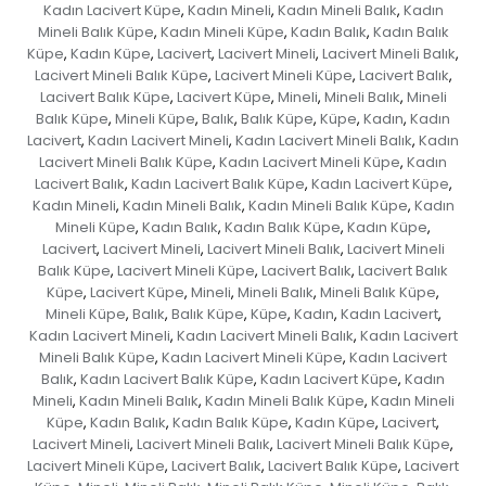
Kadın Lacivert Küpe
Kadın Mineli
Kadın Mineli Balık
Kadın
,
,
,
Mineli Balık Küpe
Kadın Mineli Küpe
Kadın Balık
Kadın Balık
,
,
,
Küpe
Kadın Küpe
Lacivert
Lacivert Mineli
Lacivert Mineli Balık
,
,
,
,
,
Lacivert Mineli Balık Küpe
Lacivert Mineli Küpe
Lacivert Balık
,
,
,
Lacivert Balık Küpe
Lacivert Küpe
Mineli
Mineli Balık
Mineli
,
,
,
,
Balık Küpe
Mineli Küpe
Balık
Balık Küpe
Küpe
Kadın
Kadın
,
,
,
,
,
,
Lacivert
Kadın Lacivert Mineli
Kadın Lacivert Mineli Balık
Kadın
,
,
,
Lacivert Mineli Balık Küpe
Kadın Lacivert Mineli Küpe
Kadın
,
,
Lacivert Balık
Kadın Lacivert Balık Küpe
Kadın Lacivert Küpe
,
,
,
Kadın Mineli
Kadın Mineli Balık
Kadın Mineli Balık Küpe
Kadın
,
,
,
Mineli Küpe
Kadın Balık
Kadın Balık Küpe
Kadın Küpe
,
,
,
,
Lacivert
Lacivert Mineli
Lacivert Mineli Balık
Lacivert Mineli
,
,
,
Balık Küpe
Lacivert Mineli Küpe
Lacivert Balık
Lacivert Balık
,
,
,
Küpe
Lacivert Küpe
Mineli
Mineli Balık
Mineli Balık Küpe
,
,
,
,
,
Mineli Küpe
Balık
Balık Küpe
Küpe
Kadın
Kadın Lacivert
,
,
,
,
,
,
Kadın Lacivert Mineli
Kadın Lacivert Mineli Balık
Kadın Lacivert
,
,
Mineli Balık Küpe
Kadın Lacivert Mineli Küpe
Kadın Lacivert
,
,
Balık
Kadın Lacivert Balık Küpe
Kadın Lacivert Küpe
Kadın
,
,
,
Mineli
Kadın Mineli Balık
Kadın Mineli Balık Küpe
Kadın Mineli
,
,
,
Küpe
Kadın Balık
Kadın Balık Küpe
Kadın Küpe
Lacivert
,
,
,
,
,
Lacivert Mineli
Lacivert Mineli Balık
Lacivert Mineli Balık Küpe
,
,
,
Lacivert Mineli Küpe
Lacivert Balık
Lacivert Balık Küpe
Lacivert
,
,
,