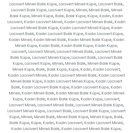
Lacivert Mineli Balık Küpe
Lacivert Mineli Küpe
Lacivert Balık
,
,
,
Lacivert Balık Küpe
Lacivert Küpe
Mineli
Mineli Balık
Mineli
,
,
,
,
Balık Küpe
Mineli Küpe
Balık
Balık Küpe
Küpe
Kadın
Kadın
,
,
,
,
,
,
Lacivert
Kadın Lacivert Mineli
Kadın Lacivert Mineli Balık
Kadın
,
,
,
Lacivert Mineli Balık Küpe
Kadın Lacivert Mineli Küpe
Kadın
,
,
Lacivert Balık
Kadın Lacivert Balık Küpe
Kadın Lacivert Küpe
,
,
,
Kadın Mineli
Kadın Mineli Balık
Kadın Mineli Balık Küpe
Kadın
,
,
,
Mineli Küpe
Kadın Balık
Kadın Balık Küpe
Kadın Küpe
,
,
,
,
Lacivert
Lacivert Mineli
Lacivert Mineli Balık
Lacivert Mineli
,
,
,
Balık Küpe
Lacivert Mineli Küpe
Lacivert Balık
Lacivert Balık
,
,
,
Küpe
Lacivert Küpe
Mineli
Mineli Balık
Mineli Balık Küpe
,
,
,
,
,
Mineli Küpe
Balık
Balık Küpe
Küpe
Kadın
Kadın Lacivert
,
,
,
,
,
,
Kadın Lacivert Mineli
Kadın Lacivert Mineli Balık
Kadın Lacivert
,
,
Mineli Balık Küpe
Kadın Lacivert Mineli Küpe
Kadın Lacivert
,
,
Balık
Kadın Lacivert Balık Küpe
Kadın Lacivert Küpe
Kadın
,
,
,
Mineli
Kadın Mineli Balık
Kadın Mineli Balık Küpe
Kadın Mineli
,
,
,
Küpe
Kadın Balık
Kadın Balık Küpe
Kadın Küpe
Lacivert
,
,
,
,
,
Lacivert Mineli
Lacivert Mineli Balık
Lacivert Mineli Balık Küpe
,
,
,
Lacivert Mineli Küpe
Lacivert Balık
Lacivert Balık Küpe
Lacivert
,
,
,
Küpe
Mineli
Mineli Balık
Mineli Balık Küpe
Mineli Küpe
Balık
,
,
,
,
,
,
Balık Küpe
Küpe
Kadın
Kadın Lacivert
Kadın Lacivert Mineli
,
,
,
,
,
Kadın Lacivert Mineli Balık
Kadın Lacivert Mineli Balık Küpe
,
,