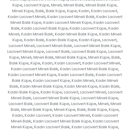
Küpe
Lacivert Küpe
Mineli
Mineli Balık
Mineli Balık Küpe
,
,
,
,
,
Mineli Küpe
Balık
Balık Küpe
Küpe
Kadın
Kadın Lacivert
,
,
,
,
,
,
Kadın Lacivert Mineli
Kadın Lacivert Mineli Balık
Kadın Lacivert
,
,
Mineli Balık Küpe
Kadın Lacivert Mineli Küpe
Kadın Lacivert
,
,
Balık
Kadın Lacivert Balık Küpe
Kadın Lacivert Küpe
Kadın
,
,
,
Mineli
Kadın Mineli Balık
Kadın Mineli Balık Küpe
Kadın Mineli
,
,
,
Küpe
Kadın Balık
Kadın Balık Küpe
Kadın Küpe
Lacivert
,
,
,
,
,
Lacivert Mineli
Lacivert Mineli Balık
Lacivert Mineli Balık Küpe
,
,
,
Lacivert Mineli Küpe
Lacivert Balık
Lacivert Balık Küpe
Lacivert
,
,
,
Küpe
Mineli
Mineli Balık
Mineli Balık Küpe
Mineli Küpe
Balık
,
,
,
,
,
,
Balık Küpe
Küpe
Kadın
Kadın Lacivert
Kadın Lacivert Mineli
,
,
,
,
,
Kadın Lacivert Mineli Balık
Kadın Lacivert Mineli Balık Küpe
,
,
Kadın Lacivert Mineli Küpe
Kadın Lacivert Balık
Kadın Lacivert
,
,
Balık Küpe
Kadın Lacivert Küpe
Kadın Mineli
Kadın Mineli
,
,
,
Balık
Kadın Mineli Balık Küpe
Kadın Mineli Küpe
Kadın Balık
,
,
,
,
Kadın Balık Küpe
Kadın Küpe
Lacivert
Lacivert Mineli
Lacivert
,
,
,
,
Mineli Balık
Lacivert Mineli Balık Küpe
Lacivert Mineli Küpe
,
,
,
Lacivert Balık
Lacivert Balık Küpe
Lacivert Küpe
Mineli
Mineli
,
,
,
,
Balık
Mineli Balık Küpe
Mineli Küpe
Balık
Balık Küpe
Küpe
,
,
,
,
,
,
Kadın
Kadın Lacivert
Kadın Lacivert Mineli
Kadın Lacivert
,
,
,
Mineli Balık
Kadın Lacivert Mineli Balık Küpe
Kadın Lacivert
,
,
Mineli Küpe
Kadın Lacivert Balık
Kadın Lacivert Balık Küpe
,
,
,