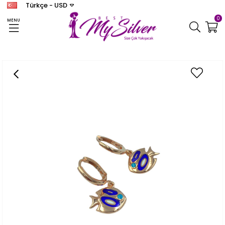
Türkçe - USD
0
MENU
Anasayfa
KÜPE
Kadın Lacivert Mineli Balık Küpe