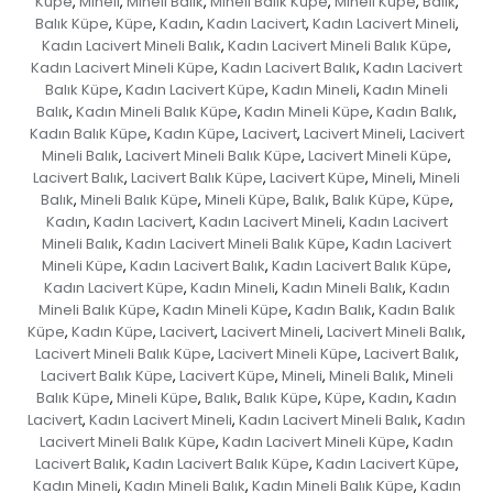
Küpe
Mineli
Mineli Balık
Mineli Balık Küpe
Mineli Küpe
Balık
,
,
,
,
,
,
Balık Küpe
Küpe
Kadın
Kadın Lacivert
Kadın Lacivert Mineli
,
,
,
,
,
Kadın Lacivert Mineli Balık
Kadın Lacivert Mineli Balık Küpe
,
,
Kadın Lacivert Mineli Küpe
Kadın Lacivert Balık
Kadın Lacivert
,
,
Balık Küpe
Kadın Lacivert Küpe
Kadın Mineli
Kadın Mineli
,
,
,
Balık
Kadın Mineli Balık Küpe
Kadın Mineli Küpe
Kadın Balık
,
,
,
,
Kadın Balık Küpe
Kadın Küpe
Lacivert
Lacivert Mineli
Lacivert
,
,
,
,
Mineli Balık
Lacivert Mineli Balık Küpe
Lacivert Mineli Küpe
,
,
,
Lacivert Balık
Lacivert Balık Küpe
Lacivert Küpe
Mineli
Mineli
,
,
,
,
Balık
Mineli Balık Küpe
Mineli Küpe
Balık
Balık Küpe
Küpe
,
,
,
,
,
,
Kadın
Kadın Lacivert
Kadın Lacivert Mineli
Kadın Lacivert
,
,
,
Mineli Balık
Kadın Lacivert Mineli Balık Küpe
Kadın Lacivert
,
,
Mineli Küpe
Kadın Lacivert Balık
Kadın Lacivert Balık Küpe
,
,
,
Kadın Lacivert Küpe
Kadın Mineli
Kadın Mineli Balık
Kadın
,
,
,
Mineli Balık Küpe
Kadın Mineli Küpe
Kadın Balık
Kadın Balık
,
,
,
Küpe
Kadın Küpe
Lacivert
Lacivert Mineli
Lacivert Mineli Balık
,
,
,
,
,
Lacivert Mineli Balık Küpe
Lacivert Mineli Küpe
Lacivert Balık
,
,
,
Lacivert Balık Küpe
Lacivert Küpe
Mineli
Mineli Balık
Mineli
,
,
,
,
Balık Küpe
Mineli Küpe
Balık
Balık Küpe
Küpe
Kadın
Kadın
,
,
,
,
,
,
Lacivert
Kadın Lacivert Mineli
Kadın Lacivert Mineli Balık
Kadın
,
,
,
Lacivert Mineli Balık Küpe
Kadın Lacivert Mineli Küpe
Kadın
,
,
Lacivert Balık
Kadın Lacivert Balık Küpe
Kadın Lacivert Küpe
,
,
,
Kadın Mineli
Kadın Mineli Balık
Kadın Mineli Balık Küpe
Kadın
,
,
,