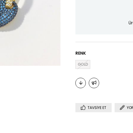
Ür
RENK
GOLD
TAVSIYE ET
YO