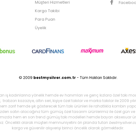
Müşteri Hizmetleri
Facebo
Kargo Takibi
Para Puan
Üyelik
© 2009
bestmysilver.com.tr
- Tüm Hakları Saklıdır.
şan iş kadınlarına yönelik hemde ev hanımları ve genç kızlara özel takı mo
 trabzon kazaziye, altın seri, kişiye özel takılar ve marka takılar ile 2009 
 hem zarif hemde şık gösterecek tüm takı ürünleri ile rahatlıkla kombin yapa
mizden satın alacağınız tüm gümüş özel tasarım ürünlerimiz ile özel gün ve g
arımızda hem en son trend gümüş takı modelleri hemde bayan aksesuar ürünl
iniz. Öncelikli olarak müşteri memnuniyetini ön planda tutan
bestmysilver.c
kargo ve güvenilir alışverişi birinci öncelik olarak görmektedir.