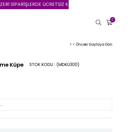
PARİŞLERDE ÜCRETSİZ KARGO | VADE FARKSIZ 3 AYA VARAN
0
< < Önceki Sayfaya Dön
ğme Küpe
STOK KODU
(MDKÜ300)