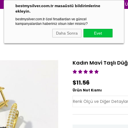
3000₺ VE ÜZERİ Sİ
bestmysilver.com.tr masaüstü bildirimlerine
ekleyin.
bestmysilver.com.tr özel fırsatlardan ve güncel
kampanyalardan haberiniz olsun ister misiniz?
Daha Sonra
Evet
Kadın Mavi Taşlı Dü
$11.56
Ürün Not Kısmı