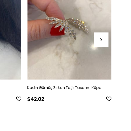
Kadın Gümüş Zirkon Taşlı Tasarım Küpe
Kadın 
$42.02
$24.