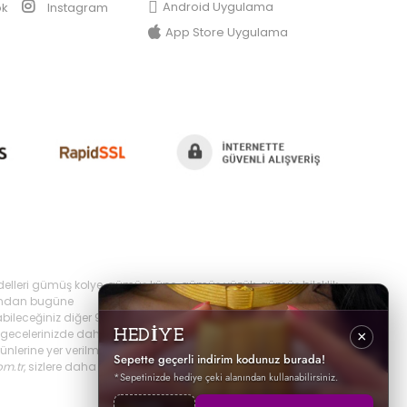
Android Uygulama
ok
Instagram
App Store Uygulama
delleri gümüş kolye, gümüş küpe, gümüş yüzük, gümüş bileklik,
yılından bugüne
bileceğiniz diğer 925 ayar takı ürünlerini
ecelerinizde daha şık olabilir,
HEDİYE
×
erine yer verilmektedir, ayrıca sürekli yenilenen
Sepette geçerli indirim kodunuz burada!
om.tr
, sizlere daha iyi hizmet sunabilmek adına hızlı
*Sepetinizde hediye çeki alanından kullanabilirsiniz.