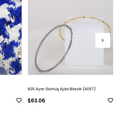
k
925 Ayar Gümüş Ajda Bilezik (ADET)
Kadın G
$63.06
$126.