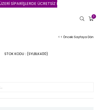
SİPARİŞLERDE ÜCRETSİZ KARGO | VADE FARKSIZ 3 AYA VAR
0
< < Önceki Sayfaya Dön
STOK KODU
(SYLBLK400)