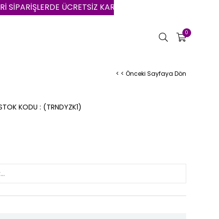
RİŞLERDE ÜCRETSİZ KARGO | VADE FARKSIZ 3 AYA VARAN T
0
< < Önceki Sayfaya Dön
STOK KODU
(TRNDYZK1)