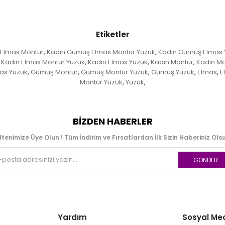
Etiketler
Elmas Montür
Kadın Gümüş Elmas Montür Yüzük
Kadın Gümüş Elmas 
,
,
Kadın Elmas Montür Yüzük
Kadın Elmas Yüzük
Kadın Montür
Kadın Mo
,
,
,
as Yüzük
Gümüş Montür
Gümüş Montür Yüzük
Gümüş Yüzük
Elmas
E
,
,
,
,
,
Montür Yüzük
Yüzük
,
,
BIZDEN HABERLER
ltenimize Üye Olun ! Tüm İndirim ve Fırsatlardan İlk Sizin Haberiniz Olsu
GÖNDER
Yardım
Sosyal Me