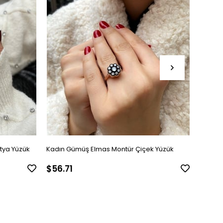
tya Yüzük
Kadın Gümüş Elmas Montür Çiçek Yüzük
Kadın 
$56.71
$45.1