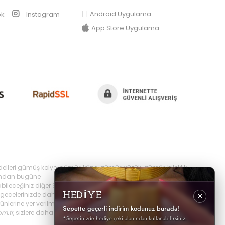
Android Uygulama
ok
Instagram
App Store Uygulama
delleri gümüş kolye, gümüş küpe, gümüş yüzük, gümüş bileklik,
yılından bugüne
bileceğiniz diğer 925 ayar takı ürünlerini
ecelerinizde daha şık olabilir,
HEDİYE
×
erine yer verilmektedir, ayrıca sürekli yenilenen
Sepette geçerli indirim kodunuz burada!
om.tr
, sizlere daha iyi hizmet sunabilmek adına hızlı
*Sepetinizde hediye çeki alanından kullanabilirsiniz.