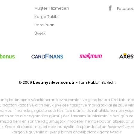
Müşteri Hizmetleri
Facebo
Kargo Takibi
Para Puan
Üyelik
© 2009
bestmysilver.com.tr
- Tüm Hakları Saklıdır.
şan iş kadınlarına yönelik hemde ev hanımları ve genç kızlara özel takı mo
 trabzon kazaziye, altın seri, kişiye özel takılar ve marka takılar ile 2009 
 hem zarif hemde şık gösterecek tüm takı ürünleri ile rahatlıkla kombin yapa
mizden satın alacağınız tüm gümüş özel tasarım ürünlerimiz ile özel gün ve g
arımızda hem en son trend gümüş takı modelleri hemde bayan aksesuar ürünl
iniz. Öncelikli olarak müşteri memnuniyetini ön planda tutan
bestmysilver.c
kargo ve güvenilir alışverişi birinci öncelik olarak görmektedir.