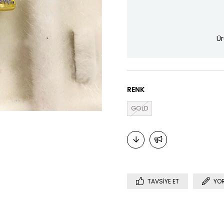
Ür
RENK
GOLD
TAVSIYE ET
YO