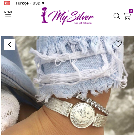
Türkçe - USD
0
MENU
Anasayfa
TRABZON HASIR
Kadın Tuğralı Hasır Gümüş Bileklik