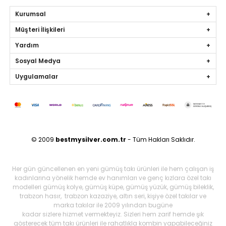
Kurumsal
Müşteri İlişkileri
Yardım
Sosyal Medya
Uygulamalar
© 2009
bestmysilver.com.tr
- Tüm Hakları Saklıdır.
Her gün güncellenen en yeni gümüş takı ürünleri ile hem çalışan iş
kadınlarına yönelik hemde ev hanımları ve genç kızlara özel takı
modelleri gümüş kolye, gümüş küpe, gümüş yüzük, gümüş bileklik,
trabzon hasır, trabzon kazaziye, altın seri, kişiye özel takılar ve
marka takılar ile 2009 yılından bugüne
kadar sizlere hizmet vermekteyiz. Sizleri hem zarif hemde şık
gösterecek tüm takı ürünleri ile rahatlıkla kombin yapabileceğiniz