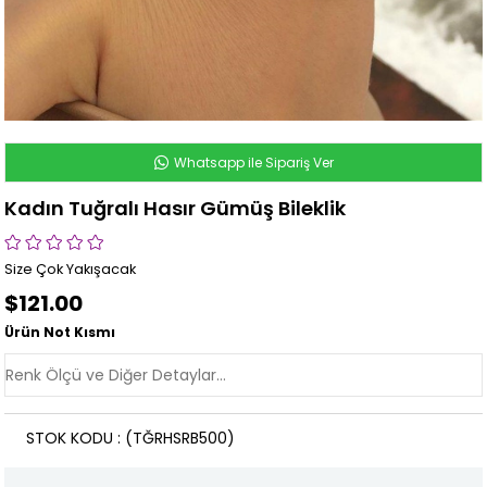
Whatsapp ile Sipariş Ver
Kadın Tuğralı Hasır Gümüş Bileklik
Size Çok Yakışacak
$121.00
Ürün Not Kısmı
STOK KODU
(TĞRHSRB500)