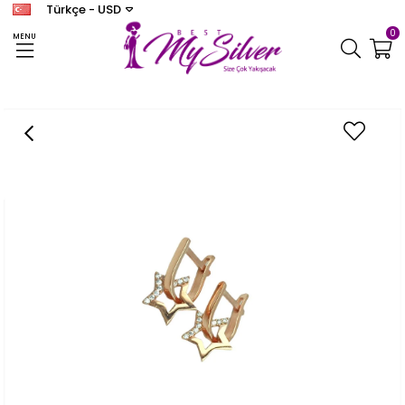
Türkçe - USD
0
MENU
Anasayfa
KÜPE
Kadın Yıldız Gümüş Küpe