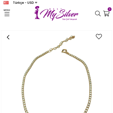
Türkçe - USD
0
MENU
Anasayfa
HAL HAL
Kadın Yıldız Su Yolu Hal Hal