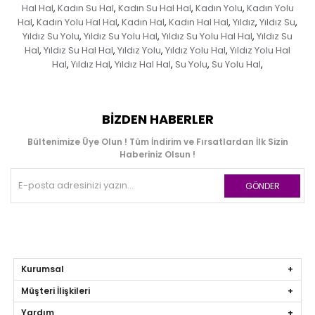
Hal Hal
Kadın Su Hal
Kadın Su Hal Hal
Kadın Yolu
Kadın Yolu
,
,
,
,
Hal
Kadın Yolu Hal Hal
Kadın Hal
Kadın Hal Hal
Yıldız
Yıldız Su
,
,
,
,
,
,
Yıldız Su Yolu
Yıldız Su Yolu Hal
Yıldız Su Yolu Hal Hal
Yıldız Su
,
,
,
Hal
Yıldız Su Hal Hal
Yıldız Yolu
Yıldız Yolu Hal
Yıldız Yolu Hal
,
,
,
,
Hal
Yıldız Hal
Yıldız Hal Hal
Su Yolu
Su Yolu Hal
,
,
,
,
,
BIZDEN HABERLER
Bültenimize Üye Olun ! Tüm İndirim ve Fırsatlardan İlk Sizin
Haberiniz Olsun !
GÖNDER
Kurumsal
Müşteri İlişkileri
Yardım