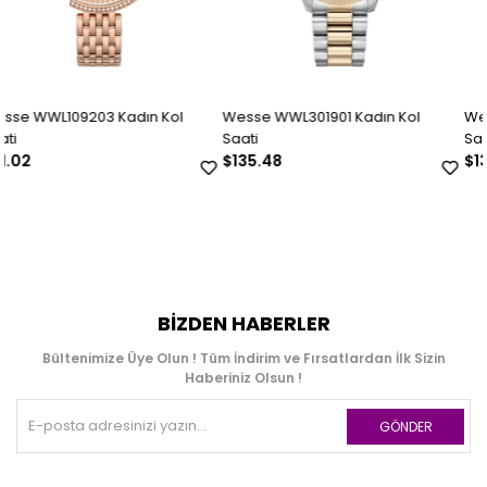
 Kol
Wesse WWL301901 Kadın Kol
Wesse WWL301902 Kadın 
Saati
Saati
$135.48
$135.48
BIZDEN HABERLER
Bültenimize Üye Olun ! Tüm İndirim ve Fırsatlardan İlk Sizin
Haberiniz Olsun !
GÖNDER