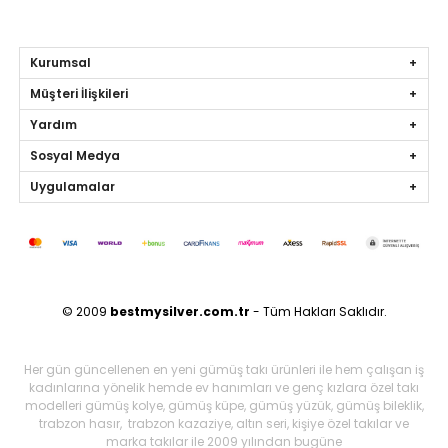
Kurumsal
Müşteri İlişkileri
Yardım
Sosyal Medya
Uygulamalar
© 2009
bestmysilver.com.tr
- Tüm Hakları Saklıdır.
Her gün güncellenen en yeni gümüş takı ürünleri ile hem çalışan iş
kadınlarına yönelik hemde ev hanımları ve genç kızlara özel takı
modelleri gümüş kolye, gümüş küpe, gümüş yüzük, gümüş bileklik,
trabzon hasır, trabzon kazaziye, altın seri, kişiye özel takılar ve
marka takılar ile 2009 yılından bugüne