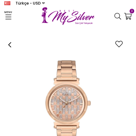
Türkçe - USD
0
MENU
Anasayfa
SAAT
WESSE
WESSE KADIN
Kadın WWL109802 Kadın Kol Saati