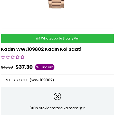
Whatsapp ile Sipariş Ver
Kadın WWL109802 Kadın Kol Saati
$37.30
$45.58
%
18
İndirim
STOK KODU
(WWL109802)
Ürün stoklarımızda kalmamıştır.