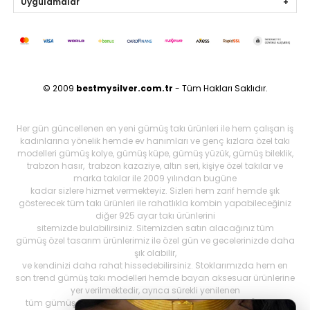
Uygulamalar
© 2009
bestmysilver.com.tr
- Tüm Hakları Saklıdır.
Her gün güncellenen en yeni gümüş takı ürünleri ile hem çalışan iş
kadınlarına yönelik hemde ev hanımları ve genç kızlara özel takı
modelleri gümüş kolye, gümüş küpe, gümüş yüzük, gümüş bileklik,
trabzon hasır, trabzon kazaziye, altın seri, kişiye özel takılar ve
marka takılar ile 2009 yılından bugüne
kadar sizlere hizmet vermekteyiz. Sizleri hem zarif hemde şık
gösterecek tüm takı ürünleri ile rahatlıkla kombin yapabileceğiniz
diğer 925 ayar takı ürünlerini
sitemizde bulabilirsiniz. Sitemizden satın alacağınız tüm
gümüş özel tasarım ürünlerimiz ile özel gün ve gecelerinizde daha
şık olabilir,
ve kendinizi daha rahat hissedebilirsiniz. Stoklarımızda hem en
son trend gümüş takı modelleri hemde bayan aksesuar ürünlerine
yer verilmektedir, ayrıca sürekli yenilenen
tüm gümüş ürünlerini Best My Silrver'da bulabilirsiniz. Öncelikli