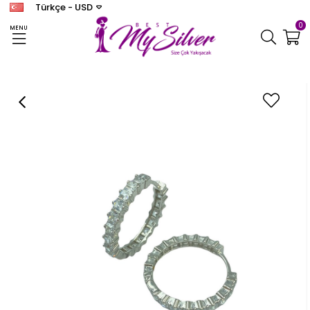
Türkçe - USD
0
MENU
Anasayfa
KÜPE
Kare Taşlı Tamtur Küpe