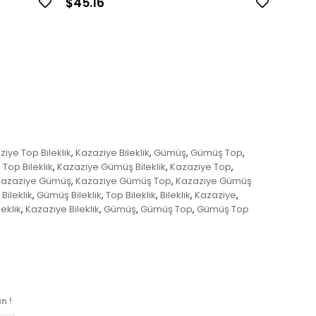
$45.16
$40.
iye Top Bileklik
Kazaziye Bileklik
Gümüş
Gümüş Top
,
,
,
,
Top Bileklik
Kazaziye Gümüş Bileklik
Kazaziye Top
,
,
,
Kazaziye Gümüş
Kazaziye Gümüş Top
Kazaziye Gümüş
,
,
ileklik
Gümüş Bileklik
Top Bileklik
Bileklik
Kazaziye
,
,
,
,
,
eklik
Kazaziye Bileklik
Gümüş
Gümüş Top
Gümüş Top
,
,
,
,
n !