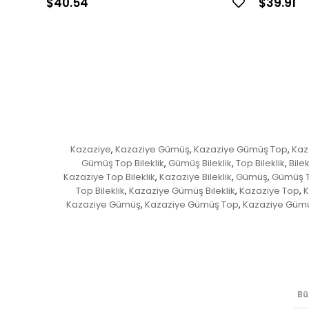
$40.54
$39.91
Kazaziye
Kazaziye Gümüş
Kazaziye Gümüş Top
Kaz
,
,
,
Gümüş Top Bileklik
Gümüş Bileklik
Top Bileklik
Bilek
,
,
,
Kazaziye Top Bileklik
Kazaziye Bileklik
Gümüş
Gümüş 
,
,
,
Top Bileklik
Kazaziye Gümüş Bileklik
Kazaziye Top
K
,
,
,
Kazaziye Gümüş
Kazaziye Gümüş Top
Kazaziye Gümüş
,
,
Bü