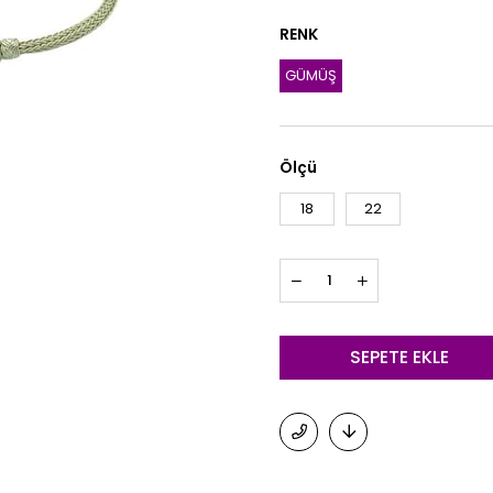
RENK
GÜMÜŞ
Ölçü
18
22