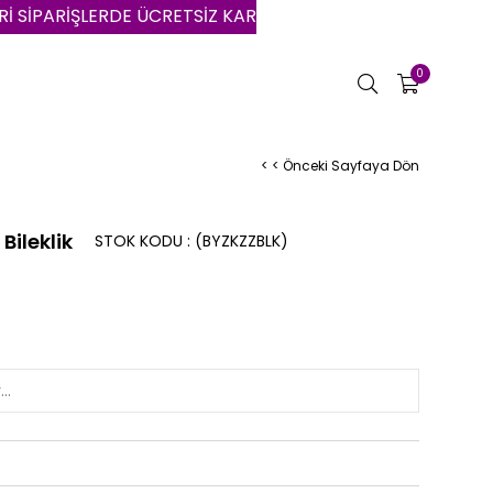
ARİŞLERDE ÜCRETSİZ KARGO | VADE FARKSIZ 3 AYA VARAN 
0
< < Önceki Sayfaya Dön
ileklik
STOK KODU
(BYZKZZBLK)