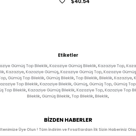
$40.54
Etiketler
aziye Gümüş Top Bileklik
Kazaziye Gümüş Bileklik
Kazaziye Top
Kazaz
,
,
,
lik
Kazaziye
Kazaziye Gümüş
Kazaziye Gümüş Top
Kazaziye Gümüş 
,
,
,
,
Top
Gümüş Top Bileklik
Gümüş Bileklik
Top Bileklik
Bileklik
Kazaziye
,
,
,
,
,
,
azaziye Top Bileklik
Kazaziye Bileklik
Gümüş
Gümüş Top
Gümüş Top B
,
,
,
,
 Top Bileklik
Kazaziye Gümüş Bileklik
Kazaziye Top
Kazaziye Top Bil
,
,
,
Bileklik
Gümüş Bileklik
Top Bileklik
Bileklik
,
,
,
,
BIZDEN HABERLER
ltenimize Üye Olun ! Tüm İndirim ve Fırsatlardan İlk Sizin Haberiniz Olsu