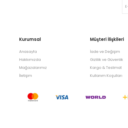
Kurumsal
Müşteri İlişkileri
Anasayfa
İade ve Değişim
Hakkımızda
Gizlilik ve Güvenlik
Mağazalarımız
Kargo & Teslimat
İletişim
Kullanım Koşulları