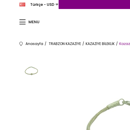
Türkçe - USD
MENU
Anasayfa
TRABZON KAZAZİYE
KAZAZİYE BİLEKLİK
Kazaz