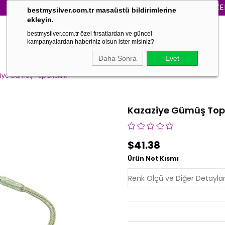
3000₺ VE ÜZERİ SİP
bestmysilver.com.tr masaüstü bildirimlerine
ekleyin.
bestmysilver.com.tr özel fırsatlardan ve güncel
kampanyalardan haberiniz olsun ister misiniz?
Daha Sonra
Evet
iye Gümüş Top Bileklik
Kazaziye Gümüş Top B
$41.38
Ürün Not Kısmı