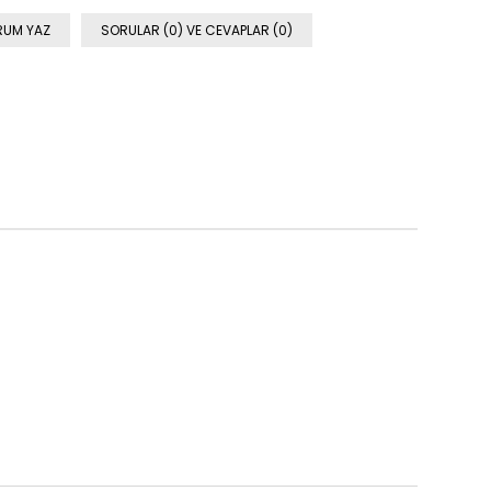
RUM YAZ
SORULAR (0) VE CEVAPLAR (0)