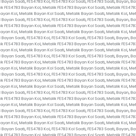
 Bayan Saati
FES4783 Kol
FES4783 Kol Saati
FES4783 Saati
Bayan
Ba
,
,
,
,
,
ik FES4783 Bayan Kol
Metalik FES4783 Bayan Kol Saati
Metalik FES478
,
,
Bayan Kol
Metalik Bayan Kol Saati
Metalik Bayan Saati
Metalik Kol
Met
,
,
,
,
 Bayan Saati
FES4783 Kol
FES4783 Kol Saati
FES4783 Saati
Bayan
Ba
,
,
,
,
,
ik FES4783 Bayan Kol
Metalik FES4783 Bayan Kol Saati
Metalik FES478
,
,
Bayan Kol
Metalik Bayan Kol Saati
Metalik Bayan Saati
Metalik Kol
Met
,
,
,
,
 Bayan Saati
FES4783 Kol
FES4783 Kol Saati
FES4783 Saati
Bayan
Ba
,
,
,
,
,
ik FES4783 Bayan Kol
Metalik FES4783 Bayan Kol Saati
Metalik FES478
,
,
Bayan Kol
Metalik Bayan Kol Saati
Metalik Bayan Saati
Metalik Kol
Met
,
,
,
,
 Bayan Saati
FES4783 Kol
FES4783 Kol Saati
FES4783 Saati
Bayan
Ba
,
,
,
,
,
ik FES4783 Bayan Kol
Metalik FES4783 Bayan Kol Saati
Metalik FES478
,
,
Bayan Kol
Metalik Bayan Kol Saati
Metalik Bayan Saati
Metalik Kol
Met
,
,
,
,
 Bayan Saati
FES4783 Kol
FES4783 Kol Saati
FES4783 Saati
Bayan
Ba
,
,
,
,
,
ik FES4783 Bayan Kol
Metalik FES4783 Bayan Kol Saati
Metalik FES478
,
,
Bayan Kol
Metalik Bayan Kol Saati
Metalik Bayan Saati
Metalik Kol
Met
,
,
,
,
 Bayan Saati
FES4783 Kol
FES4783 Kol Saati
FES4783 Saati
Bayan
Ba
,
,
,
,
,
ik FES4783 Bayan Kol
Metalik FES4783 Bayan Kol Saati
Metalik FES478
,
,
Bayan Kol
Metalik Bayan Kol Saati
Metalik Bayan Saati
Metalik Kol
Met
,
,
,
,
 Bayan Saati
FES4783 Kol
FES4783 Kol Saati
FES4783 Saati
Bayan
Ba
,
,
,
,
,
ik FES4783 Bayan Kol
Metalik FES4783 Bayan Kol Saati
Metalik FES478
,
,
Bayan Kol
Metalik Bayan Kol Saati
Metalik Bayan Saati
Metalik Kol
Met
,
,
,
,
 Bayan Saati
FES4783 Kol
FES4783 Kol Saati
FES4783 Saati
Bayan
Ba
,
,
,
,
,
ik FES4783 Bayan Kol
Metalik FES4783 Bayan Kol Saati
Metalik FES478
,
,