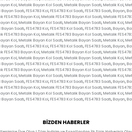
Bayan Kol
Metalik Bayan Kol Saati
Metalik Bayan Saati
Metalik Kol
Met
,
,
,
,
 Bayan Saati
FES4783 Kol
FES4783 Kol Saati
FES4783 Saati
Bayan
Ba
,
,
,
,
,
ik FES4783 Bayan Kol
Metalik FES4783 Bayan Kol Saati
Metalik FES478
,
,
Bayan Kol
Metalik Bayan Kol Saati
Metalik Bayan Saati
Metalik Kol
Met
,
,
,
,
 Bayan Saati
FES4783 Kol
FES4783 Kol Saati
FES4783 Saati
Bayan
Ba
,
,
,
,
,
ik FES4783 Bayan Kol
Metalik FES4783 Bayan Kol Saati
Metalik FES478
,
,
Bayan Kol
Metalik Bayan Kol Saati
Metalik Bayan Saati
Metalik Kol
Met
,
,
,
,
 Bayan Saati
FES4783 Kol
FES4783 Kol Saati
FES4783 Saati
Bayan
Ba
,
,
,
,
,
ik FES4783 Bayan Kol
Metalik FES4783 Bayan Kol Saati
Metalik FES478
,
,
Bayan Kol
Metalik Bayan Kol Saati
Metalik Bayan Saati
Metalik Kol
Met
,
,
,
,
 Bayan Saati
FES4783 Kol
FES4783 Kol Saati
FES4783 Saati
Bayan
Ba
,
,
,
,
,
ik FES4783 Bayan Kol
Metalik FES4783 Bayan Kol Saati
Metalik FES478
,
,
Bayan Kol
Metalik Bayan Kol Saati
Metalik Bayan Saati
Metalik Kol
Met
,
,
,
,
 Bayan Saati
FES4783 Kol
FES4783 Kol Saati
FES4783 Saati
Bayan
Ba
,
,
,
,
,
ik FES4783 Bayan Kol
Metalik FES4783 Bayan Kol Saati
Metalik FES478
,
,
Bayan Kol
Metalik Bayan Kol Saati
Metalik Bayan Saati
Metalik Kol
Met
,
,
,
,
 Bayan Saati
FES4783 Kol
FES4783 Kol Saati
FES4783 Saati
Bayan
Ba
,
,
,
,
,
BIZDEN HABERLER
ltenimize Üye Olun ! Tüm İndirim ve Fırsatlardan İlk Sizin Haberiniz Olsu