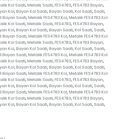
alik Kol Saati
Metalik Saati
FES4783
FES4783 Bayan
,
,
,
,
yan Kol
Bayan Kol Saati
Bayan Saati
Kol Saati
Saati
,
,
,
,
,
3 Bayan Saati
Metalik FES4783 Kol
Metalik FES4783 Kol
,
,
alik Kol Saati
Metalik Saati
FES4783
FES4783 Bayan
,
,
,
,
yan Kol
Bayan Kol Saati
Bayan Saati
Kol Saati
Saati
,
,
,
,
,
3 Bayan Saati
Metalik FES4783 Kol
Metalik FES4783 Kol
,
,
alik Kol Saati
Metalik Saati
FES4783
FES4783 Bayan
,
,
,
,
yan Kol
Bayan Kol Saati
Bayan Saati
Kol Saati
Saati
,
,
,
,
,
3 Bayan Saati
Metalik FES4783 Kol
Metalik FES4783 Kol
,
,
alik Kol Saati
Metalik Saati
FES4783
FES4783 Bayan
,
,
,
,
yan Kol
Bayan Kol Saati
Bayan Saati
Kol Saati
Saati
,
,
,
,
,
3 Bayan Saati
Metalik FES4783 Kol
Metalik FES4783 Kol
,
,
alik Kol Saati
Metalik Saati
FES4783
FES4783 Bayan
,
,
,
,
yan Kol
Bayan Kol Saati
Bayan Saati
Kol Saati
Saati
,
,
,
,
,
3 Bayan Saati
Metalik FES4783 Kol
Metalik FES4783 Kol
,
,
alik Kol Saati
Metalik Saati
FES4783
FES4783 Bayan
,
,
,
,
yan Kol
Bayan Kol Saati
Bayan Saati
Kol Saati
Saati
,
,
,
,
,
n !