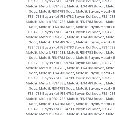
FES4783 Bayan Kol
FES4783 Bayan Kol Saati
FES4783
,
,
Metalik
Metalik FES4783
Metalik FES4783 Bayan
Metal
,
,
,
Saati
Metalik FES4783 Saati
Metalik Bayan
Metalik 
,
,
,
FES4783 Bayan Kol
FES4783 Bayan Kol Saati
FES4783
,
,
Metalik
Metalik FES4783
Metalik FES4783 Bayan
Metal
,
,
,
Saati
Metalik FES4783 Saati
Metalik Bayan
Metalik 
,
,
,
FES4783 Bayan Kol
FES4783 Bayan Kol Saati
FES4783
,
,
Metalik
Metalik FES4783
Metalik FES4783 Bayan
Metal
,
,
,
Saati
Metalik FES4783 Saati
Metalik Bayan
Metalik 
,
,
,
FES4783 Bayan Kol
FES4783 Bayan Kol Saati
FES4783
,
,
Metalik
Metalik FES4783
Metalik FES4783 Bayan
Metal
,
,
,
Saati
Metalik FES4783 Saati
Metalik Bayan
Metalik 
,
,
,
FES4783 Bayan Kol
FES4783 Bayan Kol Saati
FES4783
,
,
Metalik
Metalik FES4783
Metalik FES4783 Bayan
Metal
,
,
,
Saati
Metalik FES4783 Saati
Metalik Bayan
Metalik 
,
,
,
FES4783 Bayan Kol
FES4783 Bayan Kol Saati
FES4783
,
,
Metalik
Metalik FES4783
Metalik FES4783 Bayan
Metal
,
,
,
Saati
Metalik FES4783 Saati
Metalik Bayan
Metalik 
,
,
,
FES4783 Bayan Kol
FES4783 Bayan Kol Saati
FES4783
,
,
Metalik
Metalik FES4783
Metalik FES4783 Bayan
Metal
,
,
,
Saati
Metalik FES4783 Saati
Metalik Bayan
Metalik 
,
,
,
FES4783 Bayan Kol
FES4783 Bayan Kol Saati
FES4783
,
,
Metalik
Metalik FES4783
Metalik FES4783 Bayan
Metal
,
,
,