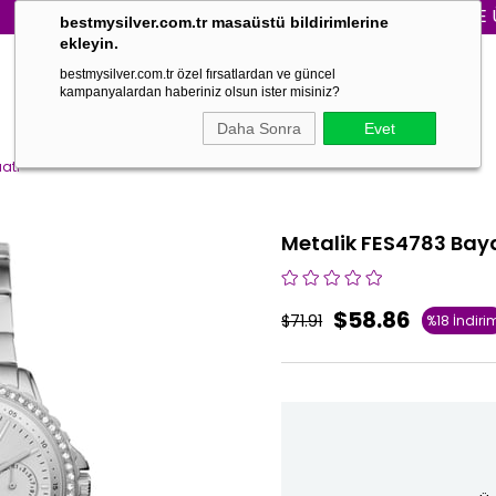
3000₺ VE ÜZERİ
bestmysilver.com.tr masaüstü bildirimlerine
ekleyin.
bestmysilver.com.tr özel fırsatlardan ve güncel
kampanyalardan haberiniz olsun ister misiniz?
Daha Sonra
Evet
ati
Metalik FES4783 Baya
$58.86
$71.91
%
18
İndiri