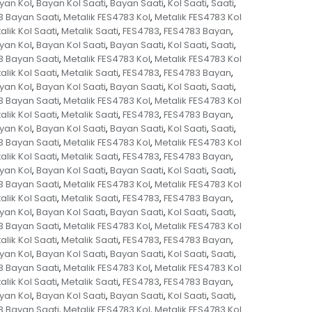
yan Kol
Bayan Kol Saati
Bayan Saati
Kol Saati
Saati
,
,
,
,
,
3 Bayan Saati
Metalik FES4783 Kol
Metalik FES4783 Kol
,
,
alik Kol Saati
Metalik Saati
FES4783
FES4783 Bayan
,
,
,
,
yan Kol
Bayan Kol Saati
Bayan Saati
Kol Saati
Saati
,
,
,
,
,
3 Bayan Saati
Metalik FES4783 Kol
Metalik FES4783 Kol
,
,
alik Kol Saati
Metalik Saati
FES4783
FES4783 Bayan
,
,
,
,
yan Kol
Bayan Kol Saati
Bayan Saati
Kol Saati
Saati
,
,
,
,
,
3 Bayan Saati
Metalik FES4783 Kol
Metalik FES4783 Kol
,
,
alik Kol Saati
Metalik Saati
FES4783
FES4783 Bayan
,
,
,
,
yan Kol
Bayan Kol Saati
Bayan Saati
Kol Saati
Saati
,
,
,
,
,
3 Bayan Saati
Metalik FES4783 Kol
Metalik FES4783 Kol
,
,
alik Kol Saati
Metalik Saati
FES4783
FES4783 Bayan
,
,
,
,
yan Kol
Bayan Kol Saati
Bayan Saati
Kol Saati
Saati
,
,
,
,
,
3 Bayan Saati
Metalik FES4783 Kol
Metalik FES4783 Kol
,
,
alik Kol Saati
Metalik Saati
FES4783
FES4783 Bayan
,
,
,
,
yan Kol
Bayan Kol Saati
Bayan Saati
Kol Saati
Saati
,
,
,
,
,
3 Bayan Saati
Metalik FES4783 Kol
Metalik FES4783 Kol
,
,
alik Kol Saati
Metalik Saati
FES4783
FES4783 Bayan
,
,
,
,
yan Kol
Bayan Kol Saati
Bayan Saati
Kol Saati
Saati
,
,
,
,
,
3 Bayan Saati
Metalik FES4783 Kol
Metalik FES4783 Kol
,
,
alik Kol Saati
Metalik Saati
FES4783
FES4783 Bayan
,
,
,
,
yan Kol
Bayan Kol Saati
Bayan Saati
Kol Saati
Saati
,
,
,
,
,
3 Bayan Saati
Metalik FES4783 Kol
Metalik FES4783 Kol
,
,