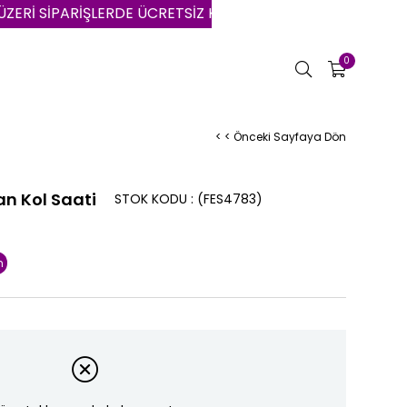
 SİPARİŞLERDE ÜCRETSİZ KARGO | VADE FARKSIZ 3 AYA VA
0
< < Önceki Sayfaya Dön
n Kol Saati
STOK KODU
(FES4783)
m