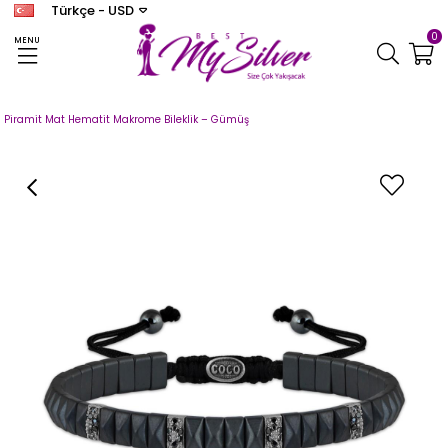
Türkçe - USD
0
MENU
Anasayfa
ERKEK
Coco Bracelet
Piramit Mat Hematit Makrome Bileklik – Gümüş