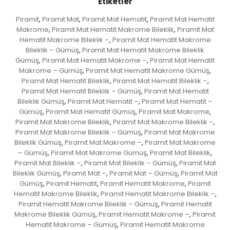
Etiketler
Piramit
Piramit Mat
Piramit Mat Hematit
Piramit Mat Hematit
,
,
,
Makrome
Piramit Mat Hematit Makrome Bileklik
Piramit Mat
,
,
Hematit Makrome Bileklik –
Piramit Mat Hematit Makrome
,
Bileklik – Gümüş
Piramit Mat Hematit Makrome Bileklik
,
Gümüş
Piramit Mat Hematit Makrome –
Piramit Mat Hematit
,
,
Makrome – Gümüş
Piramit Mat Hematit Makrome Gümüş
,
,
Piramit Mat Hematit Bileklik
Piramit Mat Hematit Bileklik –
,
,
Piramit Mat Hematit Bileklik – Gümüş
Piramit Mat Hematit
,
Bileklik Gümüş
Piramit Mat Hematit –
Piramit Mat Hematit –
,
,
Gümüş
Piramit Mat Hematit Gümüş
Piramit Mat Makrome
,
,
,
Piramit Mat Makrome Bileklik
Piramit Mat Makrome Bileklik –
,
,
Piramit Mat Makrome Bileklik – Gümüş
Piramit Mat Makrome
,
Bileklik Gümüş
Piramit Mat Makrome –
Piramit Mat Makrome
,
,
– Gümüş
Piramit Mat Makrome Gümüş
Piramit Mat Bileklik
,
,
,
Piramit Mat Bileklik –
Piramit Mat Bileklik – Gümüş
Piramit Mat
,
,
Bileklik Gümüş
Piramit Mat –
Piramit Mat – Gümüş
Piramit Mat
,
,
,
Gümüş
Piramit Hematit
Piramit Hematit Makrome
Piramit
,
,
,
Hematit Makrome Bileklik
Piramit Hematit Makrome Bileklik –
,
,
Piramit Hematit Makrome Bileklik – Gümüş
Piramit Hematit
,
Makrome Bileklik Gümüş
Piramit Hematit Makrome –
Piramit
,
,
Hematit Makrome – Gümüş
Piramit Hematit Makrome
,