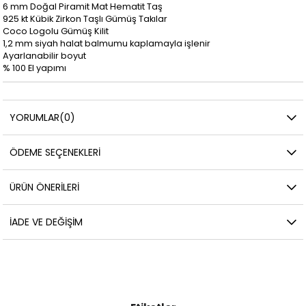
6 mm Doğal Piramit Mat Hematit Taş
925 kt Kübik Zirkon Taşlı Gümüş Takılar
Coco Logolu Gümüş Kilit
1,2 mm siyah halat balmumu kaplamayla işlenir
Ayarlanabilir boyut
% 100 El yapımı
YORUMLAR
(0)
ÖDEME SEÇENEKLERI
ÜRÜN ÖNERILERI
İADE VE DEĞIŞIM