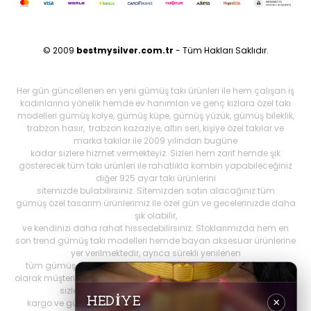
© 2009
bestmysilver.com.tr
- Tüm Hakları Saklıdır.
Her gün güncellenen en yeni gümüş takı ürünleri ile hem çalışan iş
kadınlarına yönelik hemde ev hanımları ve genç kızlara özel takı
modelleri gümüş kolye, gümüş küpe, gümüş yüzük, gümüş bileklik,
trabzon hasır, trabzon kazaziye, altın seri, kişiye özel takılar ve
marka takılar ile 2009 yılından bugüne
kadar sizlere hizmet vermekteyiz. Sizleri hem zarif hemde şık
gösterecek tüm takı ürünleri ile rahatlıkla kombin yapabileceğiniz
diğer 925 ayar takı ürünlerini
sitemizde bulabilirsiniz. Sitemizden satın alacağınız tüm
gümüş özel tasarım ürünlerimiz ile özel gün ve gecelerinizde daha
şık olabilir,
ve kendinizi daha rahat hissedebilirsiniz. Stoklarımızda hem en
son trend gümüş takı modelleri hemde bayan aksesuar ürünlerine
yer verilmektedir, ayrıca sürekli yenilenen
tüm gümüş ürünlerini Best My Silrver'da bulabilirsiniz. Öncelikli
olarak müşteri memnuniyetini ön planda tutan
bestmysilver.com.tr
,
sizlere daha iyi hizmet sunabilmek adına hızlı
HEDİYE
×
kargo ve güvenilir alışverişi birinci öncelik olarak görmektedir.