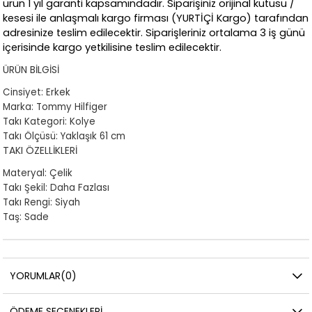
ürün 1 yıl garanti kapsamındadır. Siparişiniz orijinal kutusu /
kesesi ile anlaşmalı kargo firması (YURTİÇİ Kargo) tarafından
adresinize teslim edilecektir. Siparişleriniz ortalama 3 iş günü
içerisinde kargo yetkilisine teslim edilecektir.
ÜRÜN BİLGİSİ
Cinsiyet: Erkek
Marka: Tommy Hilfiger
Takı Kategori: Kolye
Takı Ölçüsü: Yaklaşık 61 cm
TAKI ÖZELLİKLERİ
Materyal: Çelik
Takı Şekil: Daha Fazlası
Takı Rengi: Siyah
Taş: Sade
YORUMLAR
(0)
ÖDEME SEÇENEKLERI