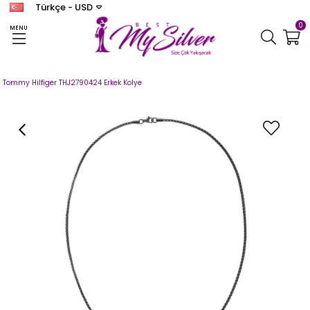
Türkçe - USD
0
MENU
Anasayfa
MARKA TAKILAR
TOMMY HILFIGER
Tommy Hilfiger Kolye Erkek
Tommy Hilfiger THJ2790424 Erkek Kolye