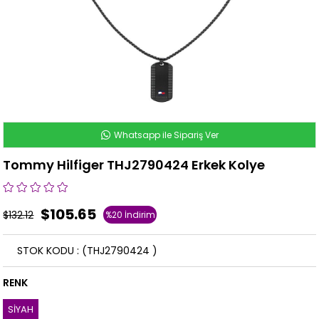
Whatsapp ile Sipariş Ver
Tommy Hilfiger THJ2790424 Erkek Kolye
$105.65
$132.12
%
20
İndirim
STOK KODU
(THJ2790424 )
RENK
SİYAH