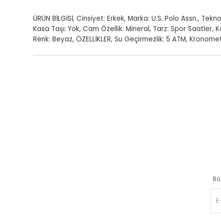
ÜRÜN BİLGİSİ
,
Cinsiyet: Erkek
,
Marka: U.S. Polo Assn.
,
Teknol
Kasa Taşı: Yok
,
Cam Özellik: Mineral
,
Tarz: Spor Saatler
,
K
ÖZELLİKLER
Renk: Beyaz
,
,
Su Geçirmezlik: 5 ATM
,
Kronomet
Bü