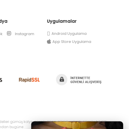
dya
Uygulamalar
Android Uygulama
ok
Instagram
App Store Uygulama
delleri gümüş kolye, gümüş küpe, gümüş yüzük, gümüş bileklik,
yılından bugüne