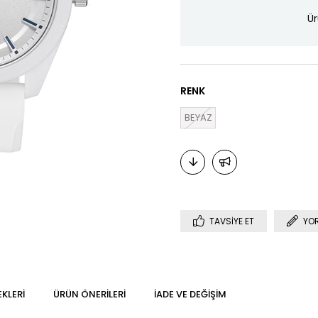
Ür
RENK
BEYAZ
TAVSIYE ET
YO
KLERI
ÜRÜN ÖNERILERI
İADE VE DEĞIŞIM