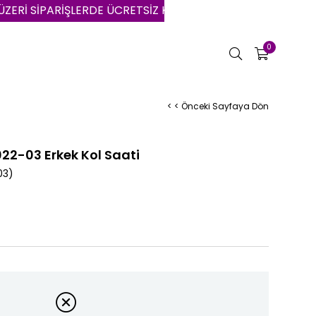
İ SİPARİŞLERDE ÜCRETSİZ KARGO | VADE FARKSIZ 3 AYA V
0
< < Önceki Sayfaya Dön
022-03 Erkek Kol Saati
03)