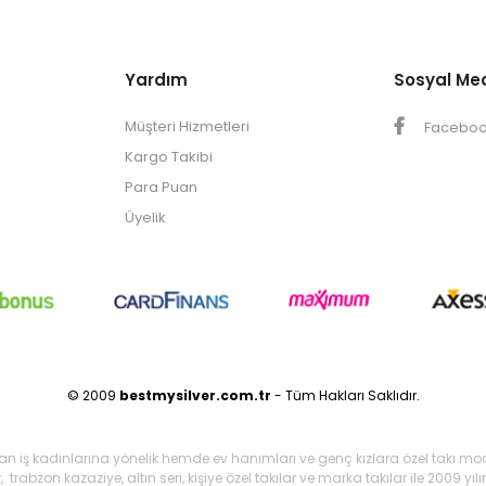
Yardım
Sosyal Me
Müşteri Hizmetleri
Facebo
Kargo Takibi
Para Puan
Üyelik
© 2009
bestmysilver.com.tr
- Tüm Hakları Saklıdır.
şan iş kadınlarına yönelik hemde ev hanımları ve genç kızlara özel takı mo
 trabzon kazaziye, altın seri, kişiye özel takılar ve marka takılar ile 2009 