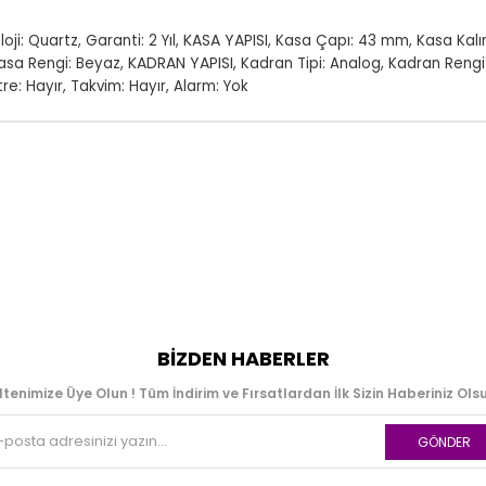
KASA YAPISI
oji: Quartz
,
Garanti: 2 Yıl
,
,
Kasa Çapı: 43 mm
,
Kasa Kalın
KADRAN YAPISI
asa Rengi: Beyaz
,
,
Kadran Tipi: Analog
,
Kadran Rengi
re: Hayır
,
Takvim: Hayır
,
Alarm: Yok
BIZDEN HABERLER
ltenimize Üye Olun ! Tüm İndirim ve Fırsatlardan İlk Sizin Haberiniz Olsu
GÖNDER