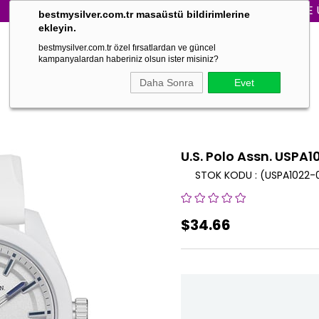
3000₺ VE ÜZER
bestmysilver.com.tr masaüstü bildirimlerine
ekleyin.
bestmysilver.com.tr özel fırsatlardan ve güncel
kampanyalardan haberiniz olsun ister misiniz?
Daha Sonra
Evet
U.S. Polo Assn. USPA1
STOK KODU
(USPA1022-
$34.66