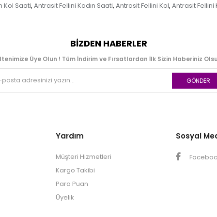
ın Kol Saati
Antrasit Fellini Kadın Saati
Antrasit Fellini Kol
Antrasit Fellini
,
,
,
BIZDEN HABERLER
ltenimize Üye Olun ! Tüm İndirim ve Fırsatlardan İlk Sizin Haberiniz Olsu
GÖNDER
Yardım
Sosyal Me
Müşteri Hizmetleri
Facebo
Kargo Takibi
Para Puan
Üyelik