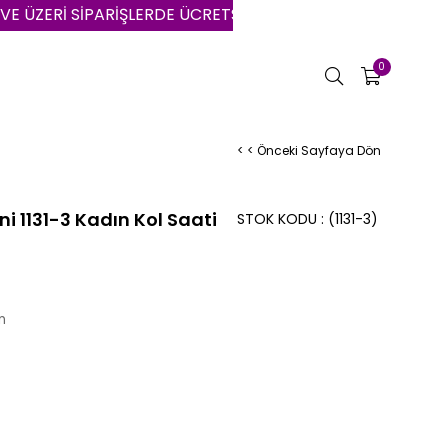
ZERİ SİPARİŞLERDE ÜCRETSİZ KARGO | VADE FARKSIZ 3 AY
0
< < Önceki Sayfaya Dön
ni 1131-3 Kadın Kol Saati
STOK KODU
(1131-3)
n