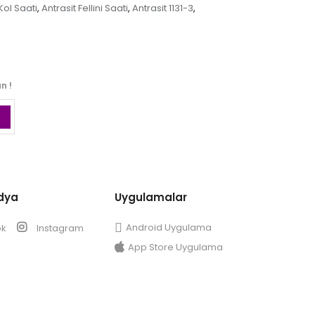
 Kol Saati
Antrasit Fellini Saati
Antrasit 1131-3
,
,
,
n !
dya
Uygulamalar
Android Uygulama
ok
Instagram
App Store Uygulama