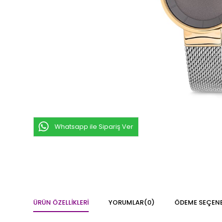
Whatsapp ile Sipariş Ver
ÜRÜN ÖZELLIKLERI
YORUMLAR
(0)
ÖDEME SEÇENE