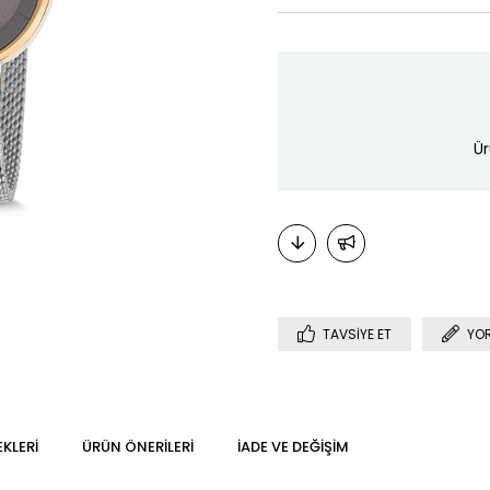
Ür
TAVSIYE ET
YO
KLERI
ÜRÜN ÖNERILERI
İADE VE DEĞIŞIM