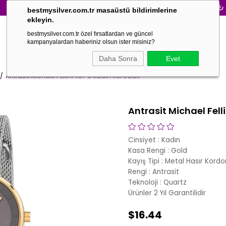
3000₺ VE Ü
bestmysilver.com.tr masaüstü bildirimlerine
ekleyin.
bestmysilver.com.tr özel fırsatlardan ve güncel
kampanyalardan haberiniz olsun ister misiniz?
Daha Sonra
Evet
Antrasit Michael Fellini 1131-3 Kadın Kol Saati
Antrasit Michael Felli
Cinsiyet : Kadın
Kasa Rengi : Gold
Kayış Tipi : Metal Hasır Kordo
Rengi : Antrasit
Teknoloji : Quartz
Ürünler 2 Yıl Garantilidir
$16.44