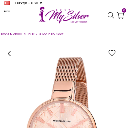
Türkçe - USD
0
MENU
Anasayfa
SAAT
MICHAEL FELLINI
Michael Fellini Kadın
Bronz Michael Fellini 1132-3 Kadın Kol Saati