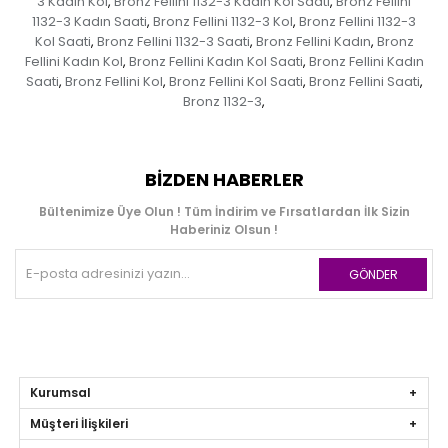
3 Kadın Kol
Bronz Fellini 1132-3 Kadın Kol Saati
Bronz Fellini
,
,
1132-3 Kadın Saati
Bronz Fellini 1132-3 Kol
Bronz Fellini 1132-3
,
,
Kol Saati
Bronz Fellini 1132-3 Saati
Bronz Fellini Kadın
Bronz
,
,
,
Fellini Kadın Kol
Bronz Fellini Kadın Kol Saati
Bronz Fellini Kadın
,
,
Saati
Bronz Fellini Kol
Bronz Fellini Kol Saati
Bronz Fellini Saati
,
,
,
,
Bronz 1132-3
,
BIZDEN HABERLER
Bültenimize Üye Olun ! Tüm İndirim ve Fırsatlardan İlk Sizin
Haberiniz Olsun !
GÖNDER
Kurumsal
Müşteri İlişkileri