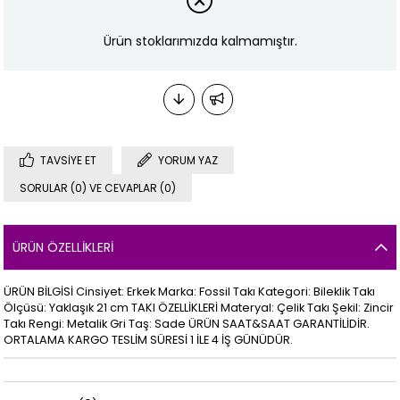
Ürün stoklarımızda kalmamıştır.
TAVSIYE ET
YORUM YAZ
SORULAR (0) VE CEVAPLAR (0)
ÜRÜN ÖZELLIKLERI
ÜRÜN BİLGİSİ Cinsiyet: Erkek Marka: Fossil Takı Kategori: Bileklik Takı
Ölçüsü: Yaklaşık 21 cm TAKI ÖZELLİKLERİ Materyal: Çelik Takı Şekil: Zincir
Takı Rengi: Metalik Gri Taş: Sade ÜRÜN SAAT&SAAT GARANTİLİDİR.
ORTALAMA KARGO TESLİM SÜRESİ 1 İLE 4 İŞ GÜNÜDÜR.