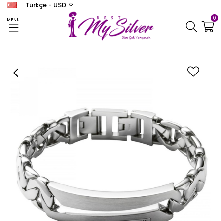
Türkçe - USD
0
MENU
Anasayfa
MARKA TAKILAR
FOSSİL
ERKEK
Fossil JF84283-040 Erkek Bileklik