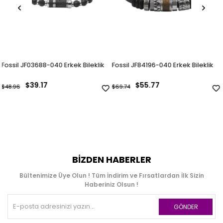
Erkek Bileklik
Fossil JF84196-040 Erkek Bileklik
$55.77
$75.09
$69.74
$93.89
BIZDEN HABERLER
Bültenimize Üye Olun ! Tüm İndirim ve Fırsatlardan İlk Sizin
Haberiniz Olsun !
GÖNDER