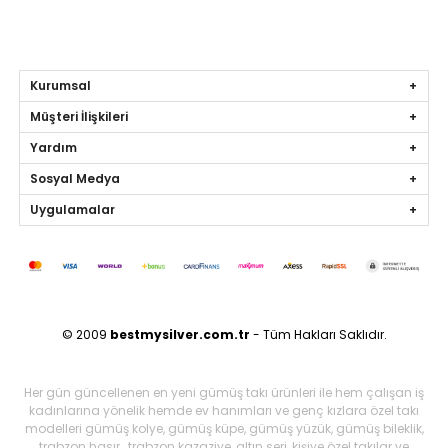
Kurumsal
Müşteri İlişkileri
Yardım
Sosyal Medya
Uygulamalar
© 2009
bestmysilver.com.tr
- Tüm Hakları Saklıdır.
Her gün güncellenen en yeni gümüş takı ürünleri ile hem çalışan iş
kadınlarına yönelik hemde ev hanımları ve genç kızlara özel takı
modelleri gümüş kolye, gümüş küpe, gümüş yüzük, gümüş bileklik,
trabzon hasır, trabzon kazaziye, altın seri, kişiye özel takılar ve