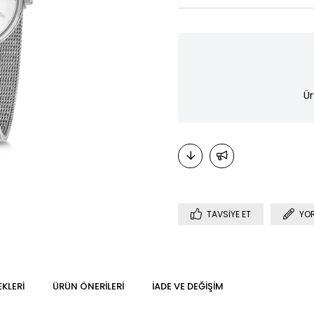
Ür
TAVSIYE ET
YO
KLERI
ÜRÜN ÖNERILERI
İADE VE DEĞIŞIM