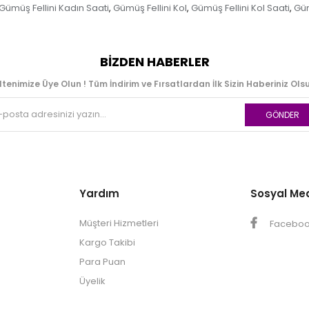
Gümüş Fellini Kadın Saati
Gümüş Fellini Kol
Gümüş Fellini Kol Saati
Güm
,
,
,
BIZDEN HABERLER
ltenimize Üye Olun ! Tüm İndirim ve Fırsatlardan İlk Sizin Haberiniz Olsu
GÖNDER
Yardım
Sosyal Me
Müşteri Hizmetleri
Facebo
Kargo Takibi
Para Puan
Üyelik