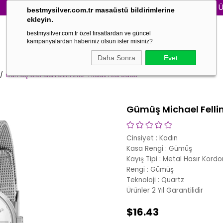
3000₺ VE ÜZERİ
bestmysilver.com.tr masaüstü bildirimlerine
ekleyin.
bestmysilver.com.tr özel fırsatlardan ve güncel
kampanyalardan haberiniz olsun ister misiniz?
Daha Sonra
Evet
Gümüş Michael Fellini 2110-1 Kadın Kol Saati
Gümüş Michael Fellini
Cinsiyet : Kadın
Kasa Rengi : Gümüş
Kayış Tipi : Metal Hasır Kordo
Rengi : Gümüş
Teknoloji : Quartz
Ürünler 2 Yıl Garantilidir
$16.43