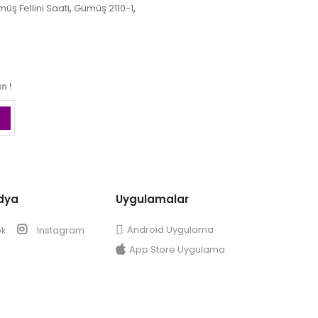
üş Fellini Saati
Gümüş 2110-1
,
,
n !
dya
Uygulamalar
Android Uygulama
ok
Instagram
App Store Uygulama