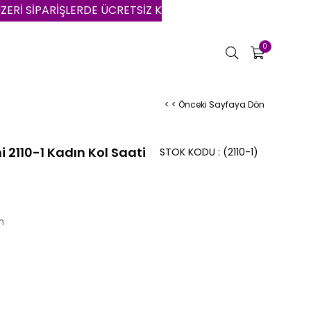
 SİPARİŞLERDE ÜCRETSİZ KARGO | VADE FARKSIZ 3 AYA VA
0
< < Önceki Sayfaya Dön
 2110-1 Kadın Kol Saati
STOK KODU
(2110-1)
n