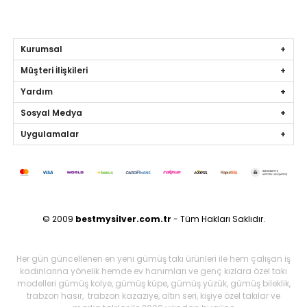
Kurumsal
Müşteri İlişkileri
Yardım
Sosyal Medya
Uygulamalar
© 2009
bestmysilver.com.tr
- Tüm Hakları Saklıdır.
Her gün güncellenen en yeni gümüş takı ürünleri ile hem çalışan iş
kadınlarına yönelik hemde ev hanımları ve genç kızlara özel takı
modelleri gümüş kolye, gümüş küpe, gümüş yüzük, gümüş bileklik,
trabzon hasır, trabzon kazaziye, altın seri, kişiye özel takılar ve