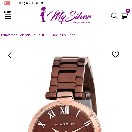
Türkçe - USD
0
MENU
Anasayfa
SAAT
MICHAEL FELLINI
Michael Fellini Kadın
Kahverengi Michael Fellini 1136-5 Kadın Kol Saati