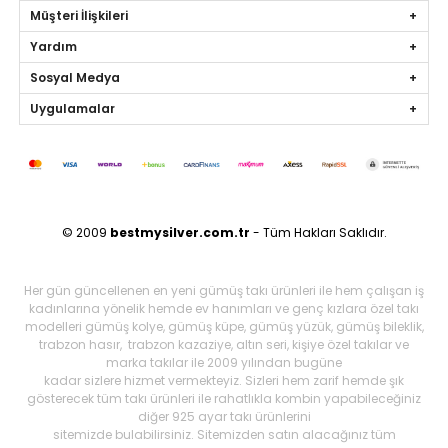
Müşteri İlişkileri
Yardım
Sosyal Medya
Uygulamalar
© 2009
bestmysilver.com.tr
- Tüm Hakları Saklıdır.
Her gün güncellenen en yeni gümüş takı ürünleri ile hem çalışan iş
kadınlarına yönelik hemde ev hanımları ve genç kızlara özel takı
modelleri gümüş kolye, gümüş küpe, gümüş yüzük, gümüş bileklik,
trabzon hasır, trabzon kazaziye, altın seri, kişiye özel takılar ve
marka takılar ile 2009 yılından bugüne
kadar sizlere hizmet vermekteyiz. Sizleri hem zarif hemde şık
gösterecek tüm takı ürünleri ile rahatlıkla kombin yapabileceğiniz
diğer 925 ayar takı ürünlerini
sitemizde bulabilirsiniz. Sitemizden satın alacağınız tüm