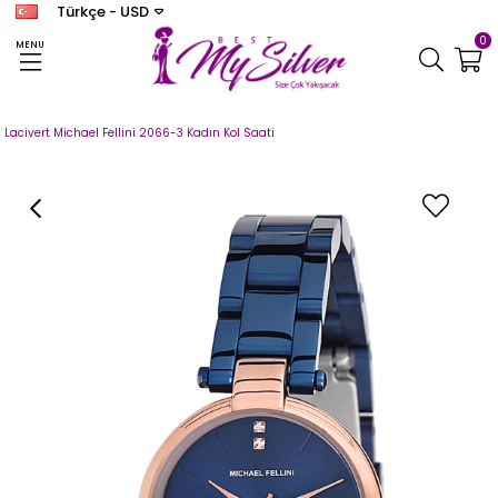
Türkçe - USD
0
MENU
Anasayfa
SAAT
MICHAEL FELLINI
Michael Fellini Kadın
Lacivert Michael Fellini 2066-3 Kadın Kol Saati