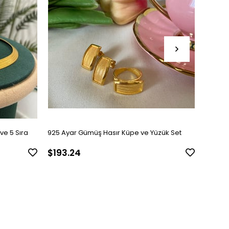
ve 5 Sıra
925 Ayar Gümüş Hasır Küpe ve Yüzük Set
925 Aya
Hasır G
$193.24
$1,70