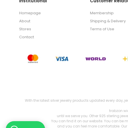
Institutional
Customer Relati
Homepage
Membership
About
Shipping & Delivery
Stores
Terms of Use
Contact
With the latest silver jewelry products updated every day, j
trabzon wi
until we serve you. Other 925 sterling je
You can find it on our website. You can be m
and you can feel more comfortable. Our 