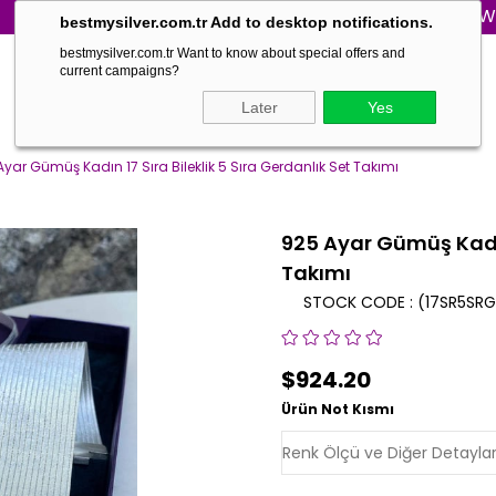
WORLD WIDE SHIPPI
bestmysilver.com.tr Add to desktop notifications.
bestmysilver.com.tr Want to know about special offers and
current campaigns?
Later
Yes
Ayar Gümüş Kadın 17 Sıra Bileklik 5 Sıra Gerdanlık Set Takımı
925 Ayar Gümüş Kadın 
Takımı
STOCK CODE
(17SR5SRG
$924.20
Ürün Not Kısmı