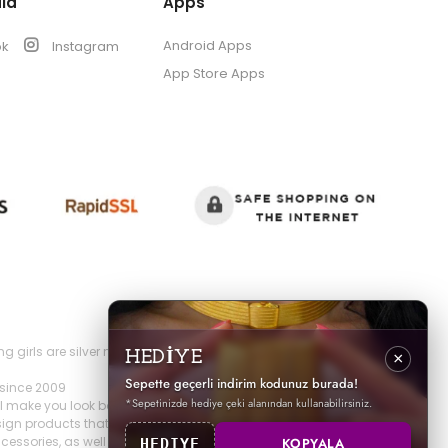
ia
Apps
Android Apps
ok
Instagram
App Store Apps
s are silver necklaces, silver earrings, silver rings, silver
HEDİYE
×
Sepette geçerli indirim kodunuz burada!
 since 2009
*Sepetinizde hediye çeki alanından kullanabilirsiniz.
ll make you look both elegant and stylish.
sign products that you can buy from our site,
cessories, as well as constantly renewed
KOPYALA
HEDIYE