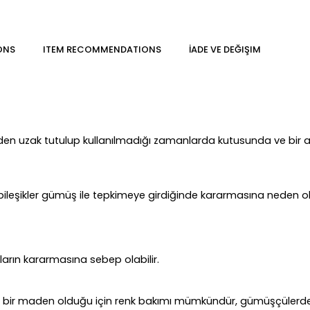
ONS
ITEM RECOMMENDATIONS
İADE VE DEĞIŞIM
rden uzak tutulup kullanılmadığı zamanlarda kutusunda ve bir
leşikler gümüş ile tepkimeye girdiğinde kararmasına neden ola
ların kararmasına sebep olabilir.
bir maden olduğu için renk bakımı mümkündür, gümüşçülerde ba