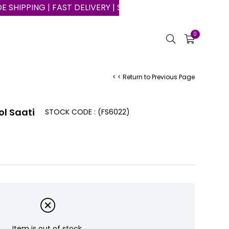
ING | FAST DELIVERY | SAFE SHOPPING ON THE INTERNET
0
< < Return to Previous Page
ol Saati
STOCK CODE
(FS6022)
Item is out of stock.