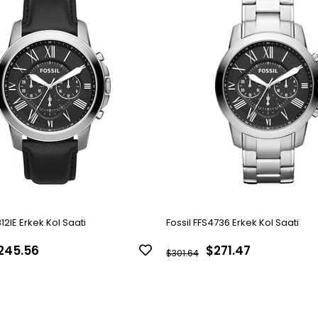
12IE Erkek Kol Saati
Fossil FFS4736 Erkek Kol Saati
245.56
$271.47
$301.64