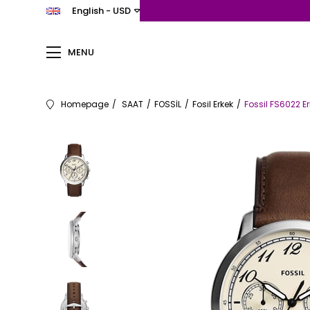
English - USD
MENU
Homepage
SAAT
FOSSİL
Fosil Erkek
Fossil FS6022 Er