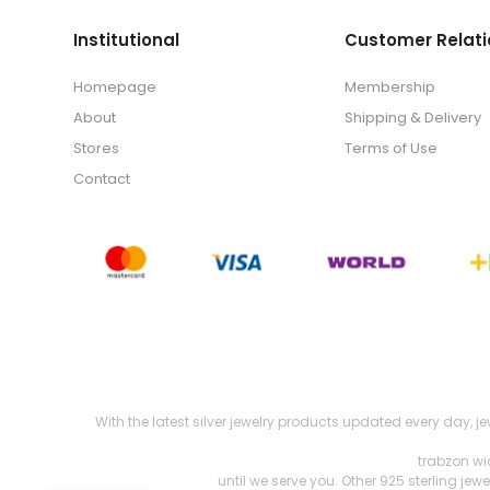
Institutional
Customer Relati
Homepage
Membership
About
Shipping & Delivery
Stores
Terms of Use
Contact
With the latest silver jewelry products updated every day, j
trabzon wi
until we serve you. Other 925 sterling je