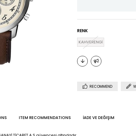
RENK
KAHVERENGİ
RECOMMEND
W
ONS
ITEM RECOMMENDATIONS
İADE VE DEĞIŞIM
ANAYİ TİCARET A.Ş güvencesi altındadır.