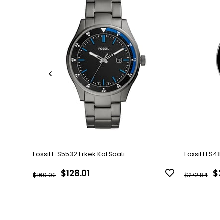
Fossil FFS5532 Erkek Kol Saati
Fossil FFS48
$128.01
$
$160.09
$272.84