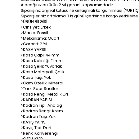
Alacağınız bu ürün 2 yıl garanti kapsamındadır.
Siparişiniz orijinal kutusu ile anlaşmalı kargo firması (YURTİ
Siparişleriniz ortalama 3 iş günü içerisinde kargo yetkilisine 
>ÜRÜN BİLGİSİ
>Cinsiyet: Erkek
>Marka: Fossil
>Mekanizma: Quart
>Garanti: 2 Yıl
>KASA YAPISI
>Kasa Çapı: 44 mm
>Kasa Kalınlığı: 11 mm
>Kasa Şekli: Yuvarlak
>Kasa Materyali: Çelik
>Kasa Taşı: Yok
>Cam Özellik: Mineral
>Tarz: Spor Saatler
>Kasa Rengi: Metalik Gri
>KADRAN YAPISI
>Kadran Tipi: Analog
>Kadran Rengi: Krem
>Kadran Taşı: Yok
>KAYIŞ YAPISI
>Kayış Tipi: Deri
>Renk: Kahverengi
>ÖZELLİKLER