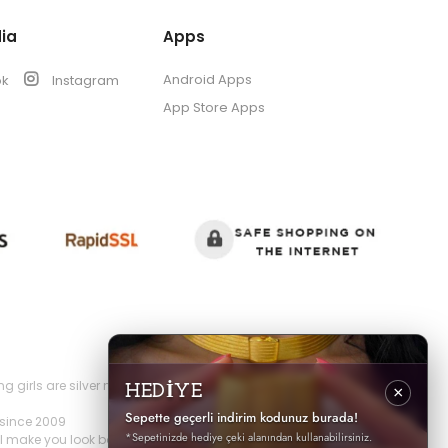
ia
Apps
Android Apps
ok
Instagram
App Store Apps
s are silver necklaces, silver earrings, silver rings, silver
HEDİYE
×
Sepette geçerli indirim kodunuz burada!
 since 2009
*Sepetinizde hediye çeki alanından kullanabilirsiniz.
ll make you look both elegant and stylish.