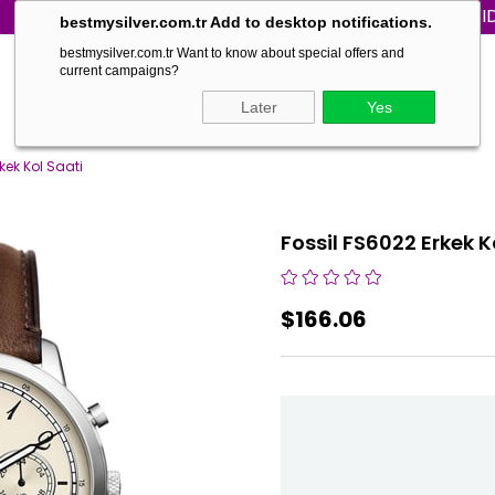
WORLD WIDE SHIPP
bestmysilver.com.tr Add to desktop notifications.
bestmysilver.com.tr Want to know about special offers and
current campaigns?
Later
Yes
kek Kol Saati
Fossil FS6022 Erkek K
$166.06