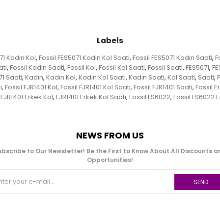
Labels
71 Kadın Kol
Fossil FES5071 Kadın Kol Saati
Fossil FES5071 Kadın Saati
F
,
,
,
ati
Fossil Kadın Saati
Fossil Kol
Fossil Kol Saati
Fossil Saati
FES5071
FE
,
,
,
,
,
,
1 Saati
Kadın
Kadın Kol
Kadın Kol Saati
Kadın Saati
Kol Saati
Saati
F
,
,
,
,
,
,
,
i
Fossil FJR1401 Kol
Fossil FJR1401 Kol Saati
Fossil FJR1401 Saati
Fossil E
,
,
,
,
FJR1401 Erkek Kol
FJR1401 Erkek Kol Saati
Fossil FS6022
Fossil FS6022 
,
,
,
NEWS FROM US
bscribe to Our Newsletter! Be the First to Know About All Discounts 
Opportunities!
SEND