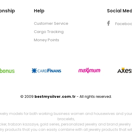
onship
Help
Social Med
Customer Service
Facebo
Cargo Tracking
Money Points
© 2009
bestmysilver.com.tr
- All rights reserved.
ewelry models for both working business women and housewives and young girl
bracelets,
cker, trabzon kazaziye, gold series, personalized jewelry and brand jewelry
welry products that you can easily combine with all jewelry products that wi