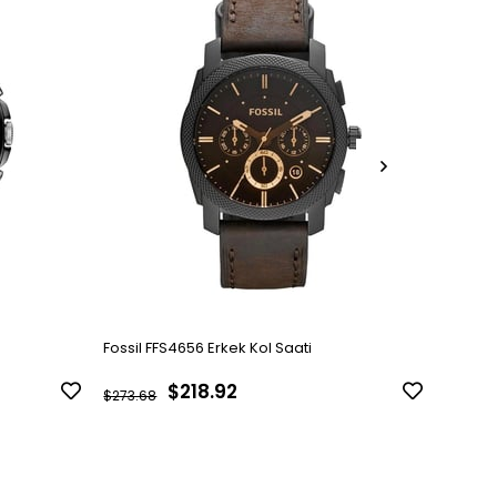
Fossil FFS4656 Erkek Kol Saati
Fossil 
$218.92
$273.68
$301.85