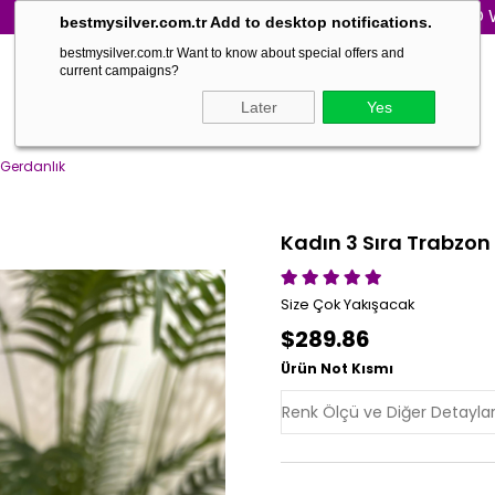
WORLD WIDE SHIP
bestmysilver.com.tr Add to desktop notifications.
bestmysilver.com.tr Want to know about special offers and
current campaigns?
Later
Yes
 Gerdanlık
Kadın 3 Sıra Trabzon
Size Çok Yakışacak
$289.86
Ürün Not Kısmı