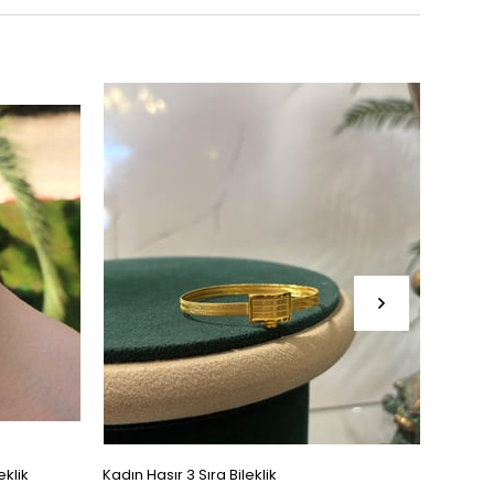
eklik
Kadın Hasır 3 Sıra Bileklik
Kadın T