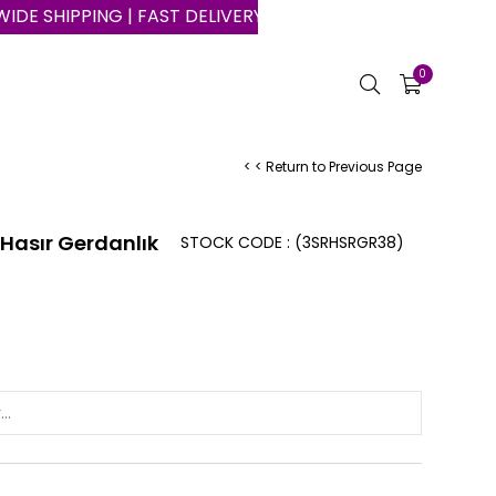
PING | FAST DELIVERY | SAFE SHOPPING ON THE INTERNET
0
< < Return to Previous Page
 Hasır Gerdanlık
STOCK CODE
(3SRHSRGR38)