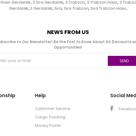
a Hasır Gerdanlık
3 Sıra Gerdanlık
3 Trabzon
3 Trabzon Hasır
3 Trabzo
,
,
,
,
Gerdanlık
3 Gerdanlık
Sıra
Sıra Trabzon
Sıra Trabzon Hasır
,
,
,
,
,
NEWS FROM US
bscribe to Our Newsletter! Be the First to Know About All Discounts 
Opportunities!
SEND
onship
Help
Social Med
Customer Service
Facebo
Cargo Tracking
Money Points