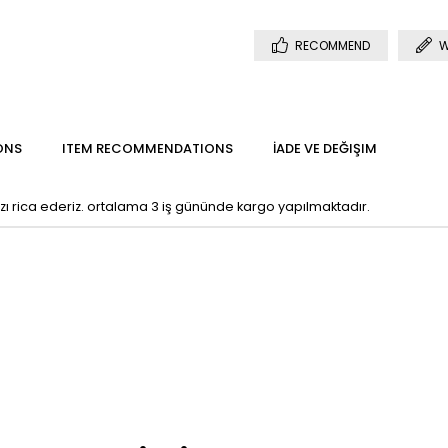
RECOMMEND
W
ONS
ITEM RECOMMENDATIONS
İADE VE DEĞIŞIM
ı rica ederiz. ortalama 3 iş gününde kargo yapılmaktadır.