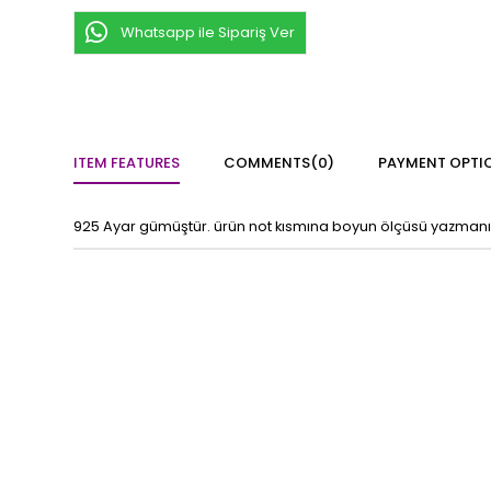
Whatsapp ile Sipariş Ver
ITEM FEATURES
COMMENTS
(0)
PAYMENT OPTI
925 Ayar gümüştür. ürün not kısmına boyun ölçüsü yazmanız