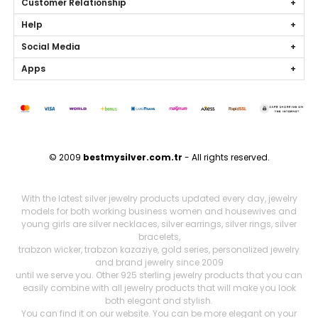
Customer Relationship
Help
Social Media
Apps
© 2009
bestmysilver.com.tr
- All rights reserved.
With the latest silver jewelry products updated every day, jewelry
models for both working business women and housewives and
young girls are silver necklaces, silver earrings, silver rings, silver
bracelets,
trabzon wicker, trabzon kazaziye, gold series, personalized jewelry
and brand jewelry since 2009
until we serve you. Other 925 sterling jewelry products that you can
easily combine with all jewelry products that will make you look
both elegant and stylish.
You can find it on our website. You can be more elegant on your