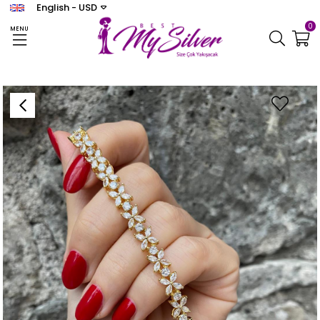
English - USD
0
MENU
Homepage
BİLEKLİK
Kadın Gümüş Gold Taşlı Markiz Bileklik 2325