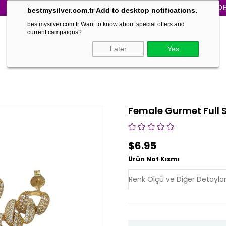
WORLD WIDE SHIPPI
bestmysilver.com.tr Add to desktop notifications.
bestmysilver.com.tr Want to know about special offers and
current campaigns?
Later
Yes
Female Gurmet Full 
$6.95
Ürün Not Kısmı