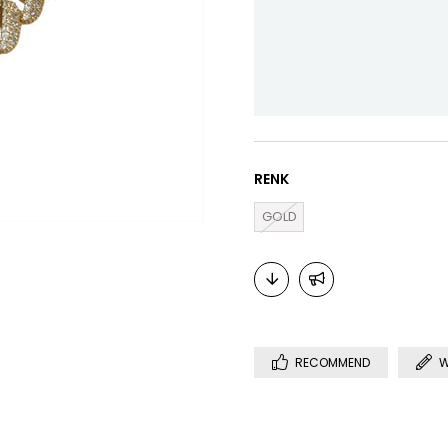
RENK
GOLD
RECOMMEND
W