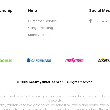
onship
Help
Social Med
Customer Service
Facebo
Cargo Tracking
Money Points
© 2009
bestmysilver.com.tr
- All rights reserved.
ewelry models for both working business women and housewives and young girl
bracelets,
cker, trabzon kazaziye, gold series, personalized jewelry and brand jewelry
welry products that you can easily combine with all jewelry products that wi