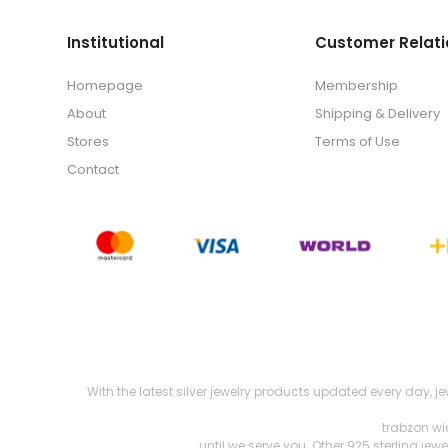
Institutional
Customer Relati
Homepage
Membership
About
Shipping & Delivery
Stores
Terms of Use
Contact
With the latest silver jewelry products updated every day, j
trabzon wi
until we serve you. Other 925 sterling je