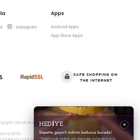
ia
Apps
Android Apps
ok
Instagram
App Store Apps
s are silver necklaces, silver earrings, silver rings, silver
HEDİYE
×
Sepette geçerli indirim kodunuz burada!
 since 2009
*Sepetinizde hediye çeki alanından kullanabilirsiniz.
ll make you look both elegant and stylish.