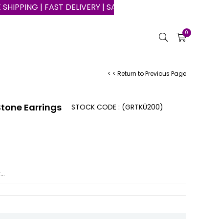
NG | FAST DELIVERY | SAFE SHOPPING ON THE INTERNET
0
< < Return to Previous Page
Stone Earrings
STOCK CODE
(GRTKÜ200)