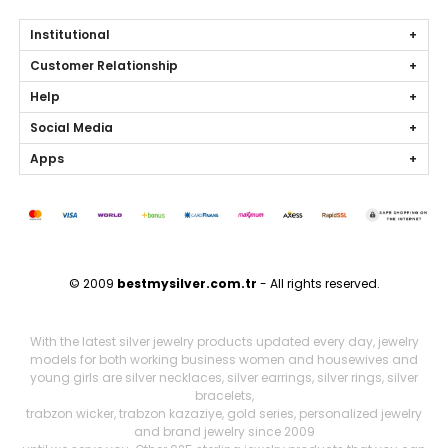
Institutional
Customer Relationship
Help
Social Media
Apps
© 2009
bestmysilver.com.tr
- All rights reserved.
With the latest silver jewelry products updated every day, jewelry
models for both working business women and housewives and
young girls are silver necklaces, silver earrings, silver rings, silver
bracelets,
trabzon wicker, trabzon kazaziye, gold series, personalized jewelry
and brand jewelry since 2009