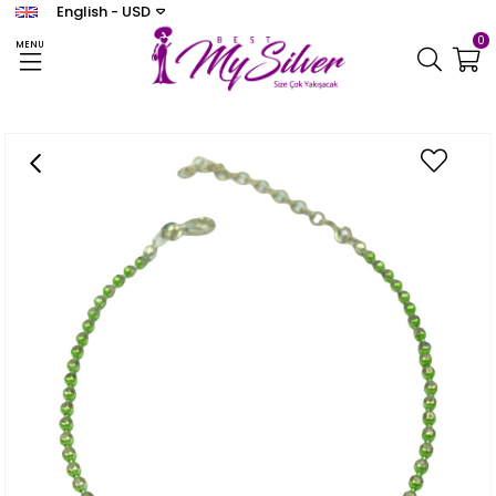
English - USD
0
MENU
Homepage
HAL HAL
Kadın Neon Gümüş Hal Hal