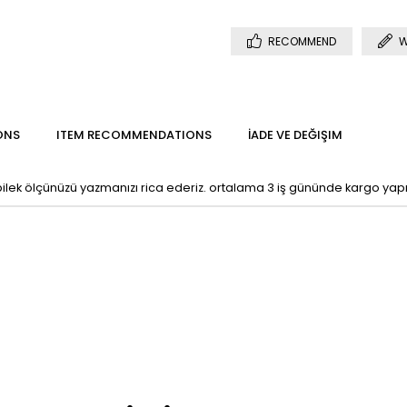
RECOMMEND
W
ONS
ITEM RECOMMENDATIONS
İADE VE DEĞIŞIM
a bilek ölçünüzü yazmanızı rica ederiz. ortalama 3 iş gününde kargo yap