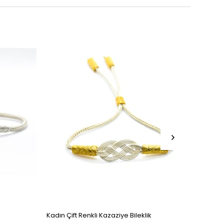
Kadın Çift Renkli Kazaziye Bileklik
Kadın O