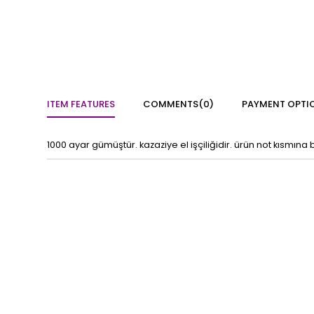
ITEM FEATURES
COMMENTS
(0)
PAYMENT OPTI
1000 ayar gümüştür. kazaziye el işçiliğidir. ürün not kısmın