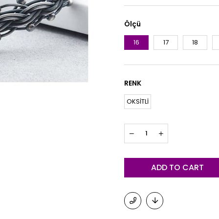
Ölçü
16
17
18
RENK
OKSİTLİ