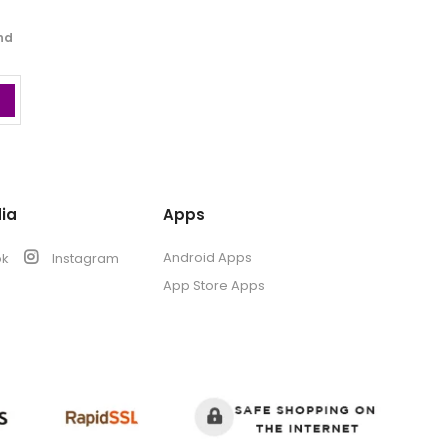
and
ia
Apps
Android Apps
ok
Instagram
App Store Apps