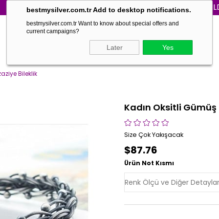
WORLD WIDE 
bestmysilver.com.tr Add to desktop notifications.
bestmysilver.com.tr Want to know about special offers and
current campaigns?
Later
Yes
ziye Bileklik
Kadın Oksitli Gümüş 
Size Çok Yakışacak
$87.76
Ürün Not Kısmı