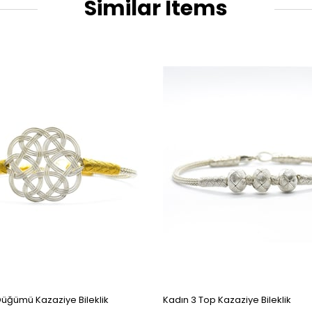
Similar Items
Düğümü Kazaziye Bileklik
Kadın 3 Top Kazaziye Bileklik